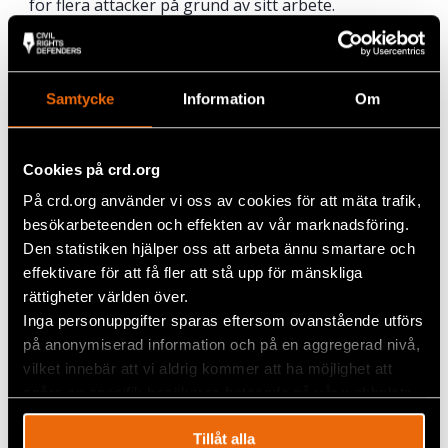
för flera attacker på grund av sitt arbete.
– Det är en utmaning. Vi arbetar i en osäker miljö,
möter regelbundet hot, och vi saknar säkerhet.
Som människorättsförsvarare är vi utsatta för allt
Samtycke
Information
Om
från fysiska övergrepp till godtyckliga
arresteringar. Eller att vårt arbete kriminaliseras,
säger Raquel Sánchez.
Cookies på crd.org
– Det som motiverar mig att fortsätta är mina barn.
På crd.org använder vi oss av cookies för att mäta trafik,
Jag föddes i ett land med demokrati och min önskan
besökarbeteenden och effekten av vår marknadsföring.
är att mina barn ska få växa upp och uppleva det.
Den statistiken hjälper oss att arbeta ännu smartare och
effektivare för att få fler att stå upp för mänskliga
rättigheter världen över.
Inga personuppgifter sparas eftersom ovanstående utförs
på anonymiserad information och på en aggregerad nivå,
vilket innebär att vi aldrig kommer att ha möjlighet att
spåra en specifik besökares beteende på vår webbplats.
Tillåt alla