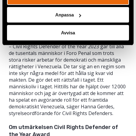
Anpassa
Raquel Sánchez tillsammans med Alfredo Romero.
Den 30 maj kommer representanter för Foro Penal
Avvisa
till Stockholm för att ta emot utmärkelsen.
– Civil Rights Defender of the Year 2023 går till alla
de tusentals människor i Foro Penal som trots
stora risker arbetar för demokrati och mänskliga
rättigheter i Venezuela. De tar sig an en regim som
inte skyr några medel för att hålla sig kvar vid
makten. De gör det ett rättsfall i taget. Ett
människoliv i taget. Hittills har de hjälpt över 12 000
människor och jag är övertygad att de kommer att
ha spelat en avgörande roll för ett framtida
demokratiskt Venezuela, säger Hanna Gerdes,
styrelseordförande för Civil Rights Defenders.
Om utmärkelsen Civil Rights Defender of
the Year Award