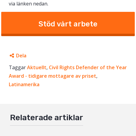
via länken nedan.
Stöd vårt arbete
Dela
Taggar
Facebook
Aktuellt
,
Civil Rights Defender of the Year
Award - tidigare mottagare av priset
,
Twitter
Latinamerika
Google+
Mail
Relaterade artiklar