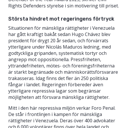
Rights Defenders styrelse i sin motivering till priset.
Största hindret mot regeringens förtryck
Situationen för mänskliga rättigheter i Venezuela
har gått kraftigt bakåt sedan Hugo Chávez blev
president för drygt 20 år sedan, och förvärrats
ytterligare under Nicolás Maduros ledning, med
godtyckliga gripanden, systematisk tortyr och
angrepp mot oppositionella. Pressfriheten,
yttrandefriheten, mötes- och föreningsfriheterna
är starkt begränsade och människorättsförsvarare
trakasseras. Idag finns det fler än 250 politiska
fångar i landet. Regeringen förbereder även
ytterligare repressiva lagar som begränsar
möjligheten att försvara mänskliga rättigheter.
Mitt i den här repressiva miljön verkar Foro Penal.
De står i frontlinjen i kampen för mänskliga
rättigheter i Venezuela. Deras över 400 advokater
och 6 000 volontärer finns över hela landet och