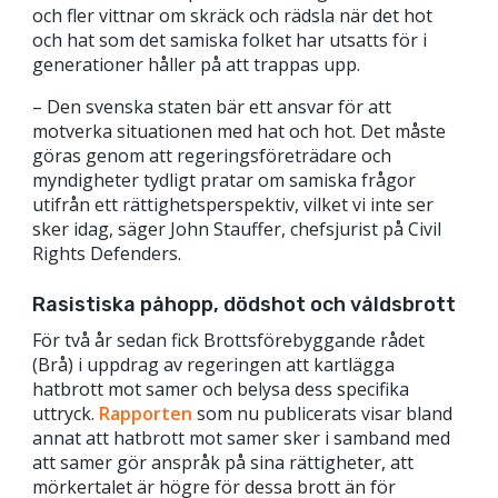
och fler vittnar om skräck och rädsla när det hot
och hat som det samiska folket har utsatts för i
generationer håller på att trappas upp.
– Den svenska staten bär ett ansvar för att
motverka situationen med hat och hot. Det måste
göras genom att regeringsföreträdare och
myndigheter tydligt pratar om samiska frågor
utifrån ett rättighetsperspektiv, vilket vi inte ser
sker idag, säger John Stauffer, chefsjurist på Civil
Rights Defenders.
Rasistiska påhopp, dödshot och våldsbrott
För två år sedan fick Brottsförebyggande rådet
(Brå) i uppdrag av regeringen att kartlägga
hatbrott mot samer och belysa dess specifika
uttryck.
Rapporten
som nu publicerats visar bland
annat att hatbrott mot samer sker i samband med
att samer gör anspråk på sina rättigheter, att
mörkertalet är högre för dessa brott än för