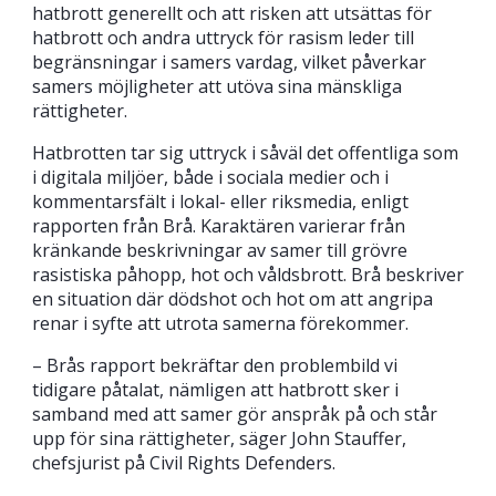
hatbrott generellt och att risken att utsättas för
hatbrott och andra uttryck för rasism leder till
begränsningar i samers vardag, vilket påverkar
samers möjligheter att utöva sina mänskliga
rättigheter.
Hatbrotten tar sig uttryck i såväl det offentliga som
i digitala miljöer, både i sociala medier och i
kommentarsfält i lokal- eller riksmedia, enligt
rapporten från Brå. Karaktären varierar från
kränkande beskrivningar av samer till grövre
rasistiska påhopp, hot och våldsbrott. Brå beskriver
en situation där dödshot och hot om att angripa
renar i syfte att utrota samerna förekommer.
– Brås rapport bekräftar den problembild vi
tidigare påtalat, nämligen att hatbrott sker i
samband med att samer gör anspråk på och står
upp för sina rättigheter, säger John Stauffer,
chefsjurist på Civil Rights Defenders.