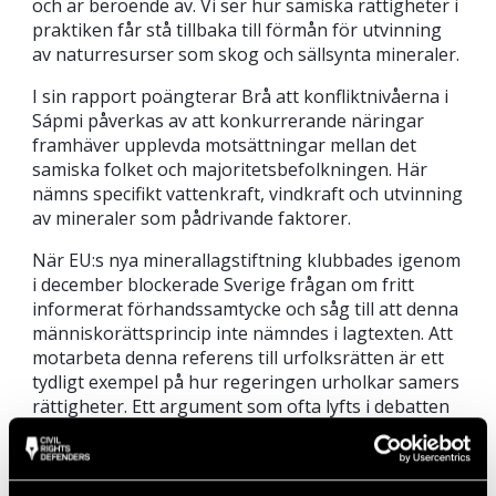
och är beroende av. Vi ser hur samiska rättigheter i
praktiken får stå tillbaka till förmån för utvinning
av naturresurser som skog och sällsynta mineraler.
I sin rapport poängterar Brå att konfliktnivåerna i
Sápmi påverkas av att konkurrerande näringar
framhäver upplevda motsättningar mellan det
samiska folket och majoritetsbefolkningen. Här
nämns specifikt vattenkraft, vindkraft och utvinning
av mineraler som pådrivande faktorer.
När EU:s nya minerallagstiftning klubbades igenom
i december blockerade Sverige frågan om fritt
informerat förhandssamtycke och såg till att denna
människorättsprincip inte nämndes i lagtexten. Att
motarbeta denna referens till urfolksrätten är ett
tydligt exempel på hur regeringen urholkar samers
rättigheter. Ett argument som ofta lyfts i debatten
för att öka mineralutvinningen i Sverige är att
exploateringen i andra länder sker under
människorättsvidriga förhållanden.