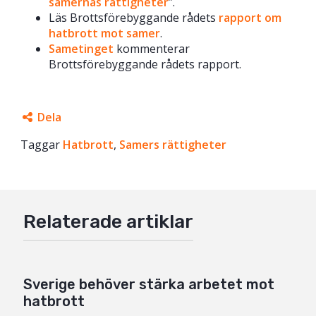
samernas rättigheter
”.
Läs Brottsförebyggande rådets
rapport om
hatbrott mot samer
.
Sametinget
kommenterar
Brottsförebyggande rådets rapport.
Dela
Taggar
Facebook
Hatbrott
,
Samers rättigheter
Twitter
Google+
Relaterade artiklar
Mail
Sverige behöver stärka arbetet mot
hatbrott