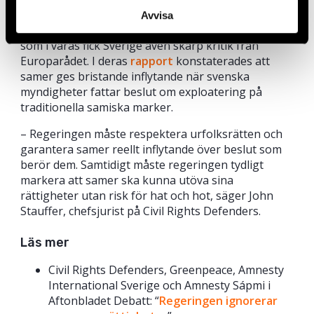
den får i praktiken. Sverige får återkommande kritik
Avvisa
från FN för att inte följa urfolksrätten och så sent
som i våras fick Sverige även skarp kritik från
Europarådet. I deras
rapport
konstaterades att
samer ges bristande inflytande när svenska
myndigheter fattar beslut om exploatering på
traditionella samiska marker.
– Regeringen måste respektera urfolksrätten och
garantera samer reellt inflytande över beslut som
berör dem. Samtidigt måste regeringen tydligt
markera att samer ska kunna utöva sina
rättigheter utan risk för hat och hot, säger John
Stauffer, chefsjurist på Civil Rights Defenders.
Läs mer
Civil Rights Defenders, Greenpeace, Amnesty
International Sverige och Amnesty Sápmi i
Aftonbladet Debatt: “
Regeringen ignorerar