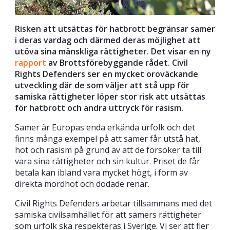
Risken att utsättas för hatbrott begränsar samer
i deras vardag och därmed deras möjlighet att
utöva sina mänskliga rättigheter. Det visar en ny
rapport
av Brottsförebyggande rådet. Civil
Rights Defenders ser en mycket oroväckande
utveckling där de som väljer att stå upp för
samiska rättigheter löper stor risk att utsättas
för hatbrott och andra uttryck för rasism.
Samer är Europas enda erkända urfolk och det
finns många exempel på att samer får utstå hat,
hot och rasism på grund av att de försöker ta till
vara sina rättigheter och sin kultur. Priset de får
betala kan ibland vara mycket högt, i form av
direkta mordhot och dödade renar.
Civil Rights Defenders arbetar tillsammans med det
samiska civilsamhället för att samers rättigheter
som urfolk ska respekteras i Sverige. Vi ser att fler