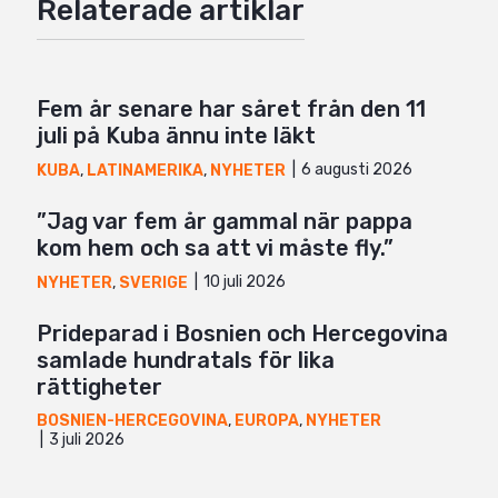
Relaterade artiklar
Mail
Fem år senare har såret från den 11
juli på Kuba ännu inte läkt
6 augusti 2026
KUBA
,
LATINAMERIKA
,
NYHETER
”Jag var fem år gammal när pappa
kom hem och sa att vi måste fly.”
10 juli 2026
NYHETER
,
SVERIGE
Prideparad i Bosnien och Hercegovina
samlade hundratals för lika
rättigheter
BOSNIEN-HERCEGOVINA
,
EUROPA
,
NYHETER
3 juli 2026