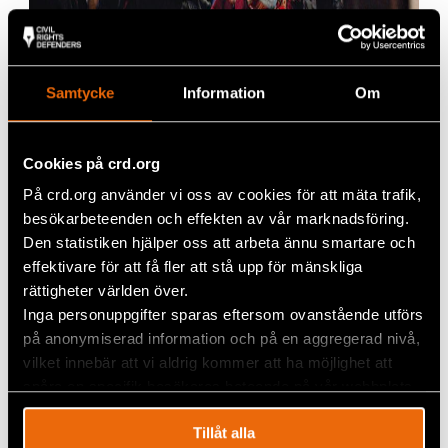
Samtycke
Information
Om
Cookies på crd.org
På crd.org använder vi oss av cookies för att mäta trafik,
besökarbeteenden och effekten av vår marknadsföring.
Den statistiken hjälper oss att arbeta ännu smartare och
Foto: Nataliia Budantseva.
effektivare för att få fler att stå upp för mänskliga
Trots våldsamt gensvar från polisen hoppas Maria
rättigheter världen över.
att människor kommer fortsätta att protestera.
Inga personuppgifter sparas eftersom ovanstående utförs
på anonymiserad information och på en aggregerad nivå,
– Jag har inte rätt att uppmana att människor ska
vilket innebär att vi aldrig kommer att ha möjlighet att
ut på gatorna och protestera, men jag vill verkligen
spåra en specifik besökares beteende på vår webbplats.
att de ska gå samman, samla mod och kämpa emot
systemet.
Tillåt alla