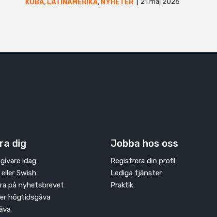
21 maj 2026
KUBA
,
LATINAMERIKA
,
NYHETER
ra dig
Jobba hos oss
givare idag
Registrera din profil
 eller Swish
Lediga tjänster
ra på nyhetsbrevet
Praktik
ler högtidsgåva
åva