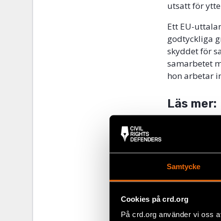
utsatt för yt
Ett EU-uttala
godtyckliga g
skyddet för s
samarbetet me
hon arbetar i
Läs
mer
:
Just One Pub
The European
engelska).
I landet där 
Samtycke
Dela
Cookies på crd.org
På crd.org använder vi oss a
Taggar
Facebo
Latin