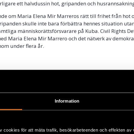
terligare ett halvdussin hot, gripanden och husrannsaknin
nde om Maria Elena Mir Marreros rätt till frihet från hot 
ripanden skulle inte bara förbättra hennes situation uta
amtliga människorättsförsvarare på Kuba. Civil Rights D
d Maria Elena Mir Marrero och det nätverk av demokrat
nom under flera år.
lic Action for Human Rights in Cuba
(på engelska).
 Parliament Approves Resolution on Cuban Political Pr
tiden står still – María Elena Mir Marrero
.
Information
v cookies för att mäta trafik, besökarbeteenden och effekten av
ok
amerika