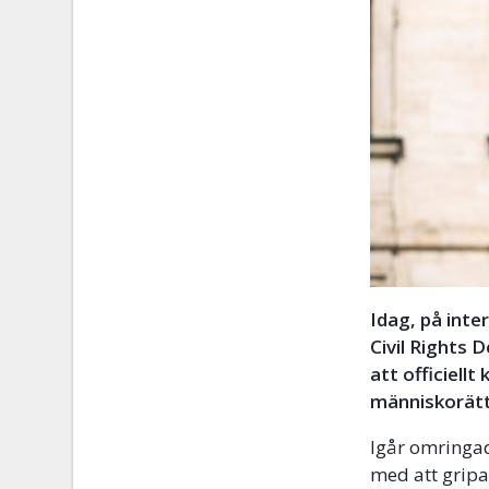
Idag, på inte
Civil Rights
att officiell
människorätt
Igår omringa
med att gripa