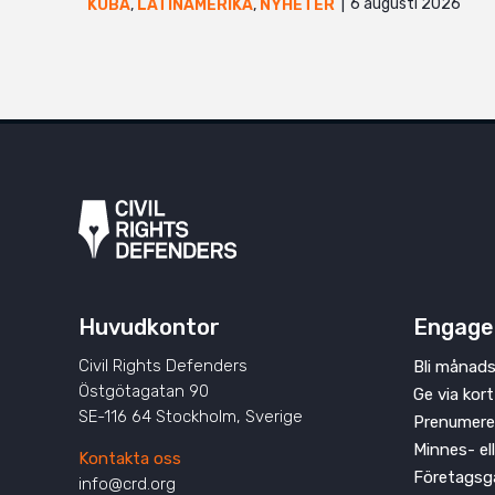
6 augusti 2026
KUBA
,
LATINAMERIKA
,
NYHETER
Huvudkontor
Engage
Civil Rights Defenders
Bli månads
Östgötagatan 90
Ge via kort
SE-116 64 Stockholm, Sverige
Prenumere
Minnes- el
Kontakta oss
Företagsg
info@crd.org