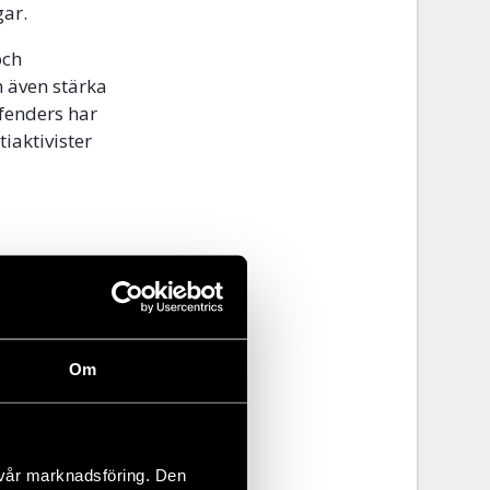
gar.
och
n även stärka
efenders har
iaktivister
isoner
(på
Om
 vår marknadsföring. Den