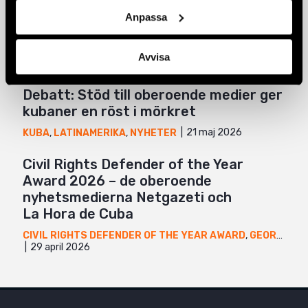
Anpassa
Fem år senare har såret från den 11
juli på Kuba ännu inte läkt
Avvisa
6 augusti 2026
KUBA
,
LATINAMERIKA
,
NYHETER
Debatt: Stöd till oberoende medier ger
kubaner en röst i mörkret
21 maj 2026
KUBA
,
LATINAMERIKA
,
NYHETER
Civil Rights Defender of the Year
Award 2026 – de oberoende
nyhetsmedierna Netgazeti och
La Hora de Cuba
CIVIL RIGHTS DEFENDER OF THE YEAR AWARD
,
GEORGIEN
,
29 april 2026