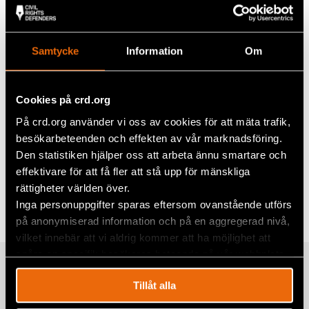
kontinenten”, som Venezuela och Nicaragua.
Den svenska riksdagen fattar beslut om avtalet den
24 april och har då möjligheten att skicka ett mycket
Samtycke
Information
Om
tydligt budskap till den kubanska regeringen, att
det inte blir något avtal förrän kubanerna har sina
mänskliga rättigheter garanterade i konstitutionen
Cookies på crd.org
och kan välja sina politiska ledare i demokratiska
val.
På crd.org använder vi oss av cookies för att mäta trafik,
besökarbeteenden och effekten av vår marknadsföring.
Den statistiken hjälper oss att arbeta ännu smartare och
Dela
effektivare för att få fler att stå upp för mänskliga
rättigheter världen över.
Taggar
Facebook
Aktuellt
,
Latinamerika
Inga personuppgifter sparas eftersom ovanstående utförs
på anonymiserad information och på en aggregerad nivå,
Twitter
vilket innebär att vi aldrig kommer att ha möjlighet att
Google+
spåra en specifik besökares beteende på vår webbplats.
Relaterade artiklar
Mail
Tillåt alla