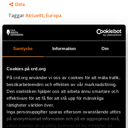
Dela
Taggar
Facebook
Aktuellt
,
Europa
Twitter
Google+
Relaterade artiklar
Mail
Samtycke
Information
Om
Cookies på crd.org
Fem år senare har såret från den 11
På crd.org använder vi oss av cookies för att mäta trafik,
juli på Kuba ännu inte läkt
besökarbeteenden och effekten av vår marknadsföring.
6 augusti 2026
KUBA
,
LATINAMERIKA
,
NYHETER
Den statistiken hjälper oss att arbeta ännu smartare och
effektivare för att få fler att stå upp för mänskliga
”Jag var fem år gammal när pappa
rättigheter världen över.
kom hem och sa att vi måste fly.”
Inga personuppgifter sparas eftersom ovanstående utförs
10 juli 2026
NYHETER
,
SVERIGE
på anonymiserad information och på en aggregerad nivå,
vilket innebär att vi aldrig kommer att ha möjlighet att