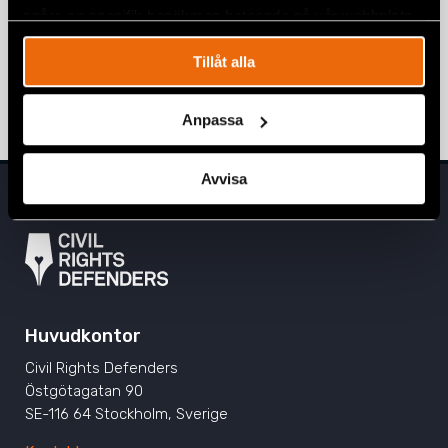
Prideparad i Bosnien och Hercegovina
spåra en specifik besökares beteende på vår webbplats.
samlade hundratals för lika
rättigheter
Tillåt alla
BOSNIEN-HERCEGOVINA
,
EUROPA
,
NYHETER
3 juli 2026
Anpassa
Avvisa
Huvudkontor
Civil Rights Defenders
Östgötagatan 90
SE-116 64 Stockholm, Sverige