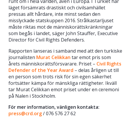
runt om i hela världen, även i Europa. I Turkiet har
läget försämrats drastiskt och civilsamhället
pressas allt hårdare, inte minst sedan den
misslyckade statskuppen 2016. Strålkastarljuset
måste riktas mot de människorättskränkningar
som begås i landet, säger John Stauffer, Executive
Director för Civil Rights Defenders.
Rapporten lanseras i samband med att den turkiske
journalisten
Murat Celikkan
tar emot pris som
årets människorättsförsvarare. Priset –
Civil Rights
Defender of the Year Award
– delas årligen ut till
en person som trots risk för sin egen säkerhet
fortsätter kämpa för mänskliga rättigheter. Ikväll
tar Murat Celikkan emot priset under en ceremoni
på Nalen i Stockholm.
För mer information, vänligen kontakta:
press@crd.org
/ 076 576 27 62