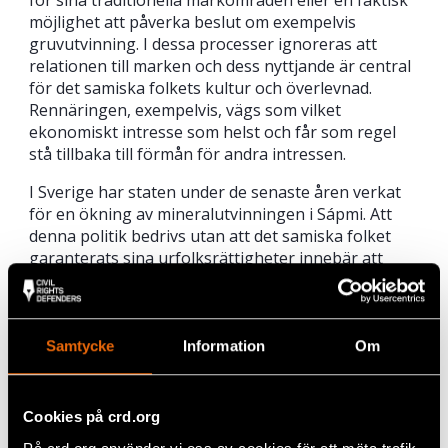
möjlighet att påverka beslut om exempelvis
gruvutvinning. I dessa processer ignoreras att
relationen till marken och dess nyttjande är central
för det samiska folkets kultur och överlevnad.
Rennäringen, exempelvis, vägs som vilket
ekonomiskt intresse som helst och får som regel
stå tillbaka till förmån för andra intressen.
I Sverige har staten under de senaste åren verkat
för en ökning av mineralutvinningen i Sápmi. Att
denna politik bedrivs utan att det samiska folket
garanterats sina urfolksrättigheter innebär att
samers rättigheter urholkas än mer.
Den nya regeringen vill leva upptill Sveriges goda
rykte när det gäller mänskliga rättigheter, men då
Samtycke
Information
Om
är det dags att ta samernas urfolksrättigheter på
allvar.
Cookies på crd.org
Rätten till informerat samtycke måste garanteras.
Det samiska folkets rätt till sin mark och sin kultur