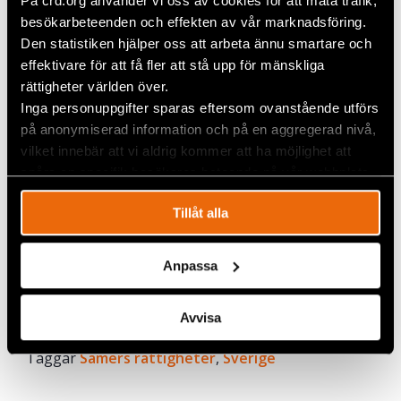
På crd.org använder vi oss av cookies för att mäta trafik,
måste garanteras i förhållande till all exploatering
besökarbeteenden och effekten av vår marknadsföring.
som planeras i traditionellt samiskt område. Och
Den statistiken hjälper oss att arbeta ännu smartare och
ILO-konventionen måste ratificeras.
effektivare för att få fler att stå upp för mänskliga
rättigheter världen över.
Robert Hårdh
Chef Civil Rights Defenders
Inga personuppgifter sparas eftersom ovanstående utförs
på anonymiserad information och på en aggregerad nivå,
Marie Persson
vilket innebär att vi aldrig kommer att ha möjlighet att
Sametingsledamot
spåra en specifik besökares beteende på vår webbplats.
Landspartiet Svenska Samer
Tillåt alla
Per Jonas Partapuoli
Ságadoalli/President
Sáminuorra
Anpassa
Avvisa
Dela
Taggar
Facebook
Samers rättigheter
,
Sverige
Twitter