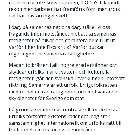
ratificera urfolkskonventionen, ILO 169. Liknande
rekommendationer har framförts förr, men trots
det har nästan inget skett.
I dag, på samernas nationaldag, ställer vi oss
frågande inför motståndet mot att ta samernas
rättigheter på allvar och garantera dem fullt ut.
Varför biter inte FN:s kritik? Varför duckar
regeringen om samernas rättigheter?
Medan folkrätten i allt högre grad erkänner och
skyddar urfolks mark-, vatten- och kulturella
rättigheter, går den svenska utvecklingen i motsatt
riktning. Samerna är ett urfolk. Enligt folkrätten
medför det en rad rättigheter, och motsvarande
skyldigheter för Sverige som stat.
På grund av markernas centrala roll för de flesta
urfolks fortsatta existens råder det idag stor
samstämmighet internationellt om urfolks rätt till
traditionella mark- och vattenområden.