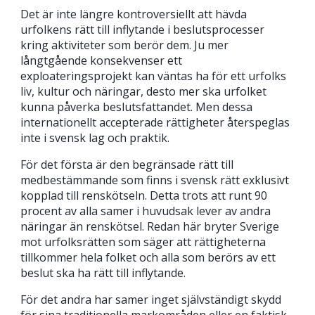
Det är inte längre kontroversiellt att hävda
urfolkens rätt till inflytande i beslutsprocesser
kring aktiviteter som berör dem. Ju mer
långtgående konsekvenser ett
exploateringsprojekt kan väntas ha för ett urfolks
liv, kultur och näringar, desto mer ska urfolket
kunna påverka beslutsfattandet. Men dessa
internationellt accepterade rättigheter återspeglas
inte i svensk lag och praktik.
För det första är den begränsade rätt till
medbestämmande som finns i svensk rätt exklusivt
kopplad till renskötseln. Detta trots att runt 90
procent av alla samer i huvudsak lever av andra
näringar än renskötsel. Redan här bryter Sverige
mot urfolksrätten som säger att rättigheterna
tillkommer hela folket och alla som berörs av ett
beslut ska ha rätt till inflytande.
För det andra har samer inget självständigt skydd
för sina traditionella markområden eller en faktisk