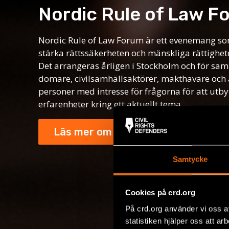
Nordic Rule of Law F
Nordic Rule of Law Forum är ett evenemang som 
stärka rättssäkerheten och mänskliga rättighet
Det arrangeras årligen i Stockholm och för sam
domare, civilsamhällsaktörer, makthavare och
personer med intresse för frågorna för att utb
erfarenheter kring ett aktuellt tema.
Läs mer om förra årets eveneman
Samtycke
Cookies på crd.org
På crd.org använder vi oss a
statistiken hjälper oss att ar