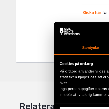
Klicka här
för
Dela
Taggar
Facebo
Aktuel
Samtycke
Twitter
Google
Cookies på crd.org
Mail
På crd.org använder vi oss a
statistiken hjälper oss att ar
över.
Inga personuppgifter sparas 
innebär att vi aldrig kommer 
Relaterade artiklar