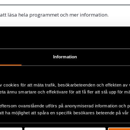
 att läsa hela programmet och mer information.
ok
lt
,
Sverige
Information
+
v cookies för att mäta trafik, besökarbeteenden och effekten av
beta ännu smartare och effektivare för att få fler att stå upp för m
eftersom ovanstående utförs på anonymiserad information och på
att ha möjlighet att spåra en specifik besökares beteende på vår