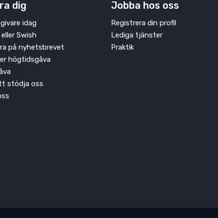
ra dig
Jobba hos oss
givare idag
Registrera din profil
 eller Swish
Lediga tjänster
ra på nyhetsbrevet
Praktik
ler högtidsgåva
åva
att stödja oss
oss