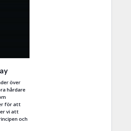
lay
nder över
öra hårdare
som
r för att
r vi att
rincipen och