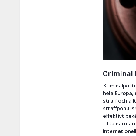
Criminal 
Kriminalpolit
hela Europa,
straff och al
straffpopuli
effektivt be
titta närmare
internatione