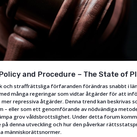
Policy and Procedure – The State of P
ik och straffrättsliga förfaranden förändras snabbt i lä
 med många regeringar som vidtar åtgärder för att inf
lt mer repressiva åtgärder. Denna trend kan beskrivas 
sm – eller som ett genomförande av nödvändiga metode
kämpa grov våldsbrottslighet. Under detta forum komme
 på denna utveckling och hur den påverkar rättsstatsp
lla människorättsnormer.