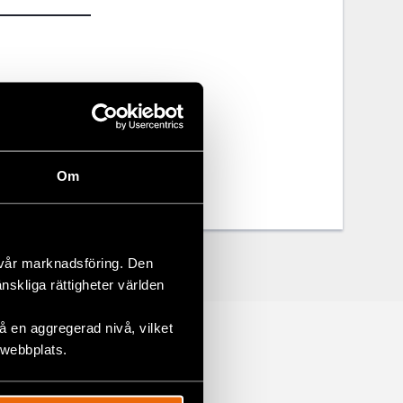
Om
 vår marknadsföring. Den
änskliga rättigheter världen
 en aggregerad nivå, vilket
 webbplats.