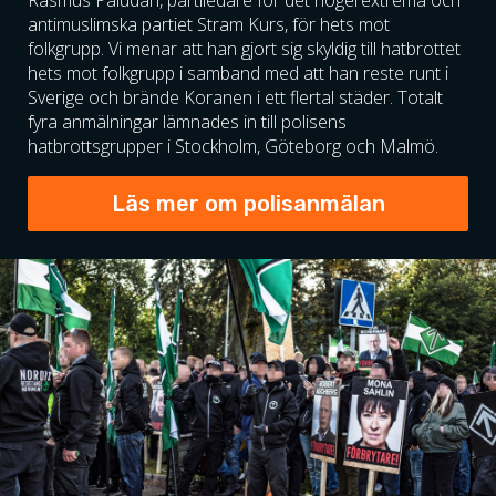
Rasmus Paludan, partiledare för det högerextrema och
antimuslimska partiet Stram Kurs, för hets mot
folkgrupp. Vi menar att han gjort sig skyldig till hatbrottet
hets mot folkgrupp i samband med att han reste runt i
Sverige och brände Koranen i ett flertal städer. Totalt
fyra anmälningar lämnades in till polisens
hatbrottsgrupper i Stockholm, Göteborg och Malmö.
Läs mer om polisanmälan