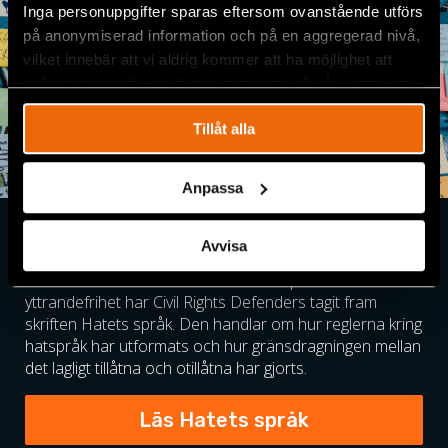
Inga personuppgifter sparas eftersom ovanstående utförs
på anonymiserad information och på en aggregerad nivå,
vilket innebär att vi aldrig kommer att ha möjlighet att
spåra en specifik besökares beteende på vår webbplats.
Tillåt alla
Anpassa
Vad är hatspråk?
Avvisa
För att förklara skillnaden mellan hatspråk och
yttrandefrihet har Civil Rights Defenders tagit fram
skriften Hatets språk. Den handlar om hur reglerna kring
hatspråk har utformats och hur gränsdragningen mellan
det lagligt tillåtna och otillåtna har gjorts.
Läs Hatets språk