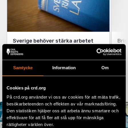
Sverige behöver stärka arbetet
Bri
mot hatbrott
disk
läs 
5 maj 2025
NYHETER, SVERIGE, UTTALANDEN
NYHE
Samtycke
Information
Om
Cookies på crd.org
Fler nyheter om hatbrott
På crd.org använder vi oss av cookies för att mäta trafik,
besökarbeteenden och effekten av vår marknadsföring.
Den statistiken hjälper oss att arbeta ännu smartare och
effektivare för att få fler att stå upp för mänskliga
rättigheter världen över.