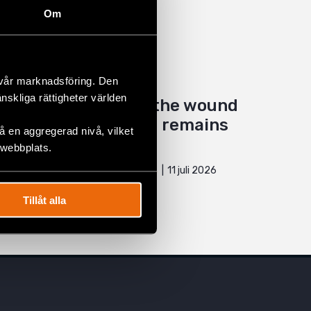
Om
 vår marknadsföring. Den
änskliga rättigheter världen
Five years later, the wound
of 11 July in Cuba remains
 en aggregerad nivå, vilket
open
 webbplats.
11 juli 2026
CUBA
,
LATIN AMERICA
,
NEWS
Tillåt alla