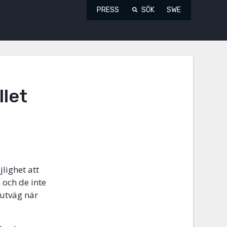
PRESS
SÖK
SWE
llet
jlighet att
 och de inte
 utväg när