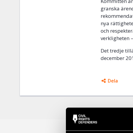
Kommittén är
granska ärende
rekommendatio
nya rättighet
och respektera
verkligheten –
Det tredje ti
december 2011
Dela
Facebo
Twitter
Google
Mail