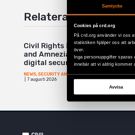
Samtycke
Relaterade artiklar
Cookies på crd.org
På crd.org använder vi oss a
statistiken hjälper oss att ar
Civil Rights Defenders
över.
and Amnezia launch new
Inga personuppgifter sparas 
digital security program
innebär att vi aldrig kommer 
NEWS
,
SECURITY AND INNOVATION
7 augusti 2026
Avvisa