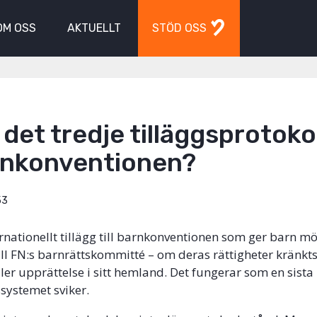
OM OSS
AKTUELLT
STÖD OSS
 det tredje tilläggsprotoko
arnkonventionen?
53
ernationellt tillägg till barnkonventionen som ger barn mö
till FN:s barnrättskommitté – om deras rättigheter kränkts
eller upprättelse i sitt hemland. Det fungerar som en sista
ssystemet sviker.