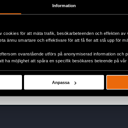
Information
v cookies för att mäta trafik, besökarbeteenden och effekten av
beta ännu smartare och effektivare för att få fler att stå upp för m
Fem år senare har såret från
den 11 juli på Kuba ännu inte
eftersom ovanstående utförs på anonymiserad information och på
läkt
att ha möjlighet att spåra en specifik besökares beteende på vår
6 augusti 2026
KUBA
,
LATINAMERIKA
,
NYHETER
Anpassa