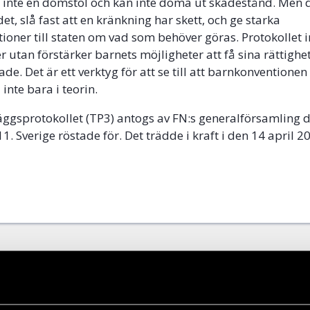
 inte en domstol och kan inte döma ut skadestånd. Men 
t, slå fast att en kränkning har skett, och ge starka
ner till staten om vad som behöver göras. Protokollet 
er utan förstärker barnets möjligheter att få sina rättigh
de. Det är ett verktyg för att se till att barnkonventionen
 inte bara i teorin.
lläggsprotokollet (TP3) antogs av FN:s generalförsamling 
. Sverige röstade för. Det trädde i kraft i den 14 april 
ok
+