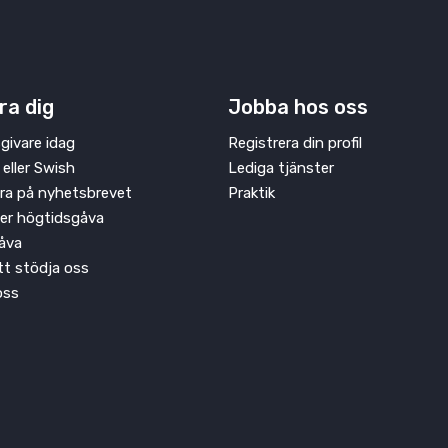
ra dig
Jobba hos oss
givare idag
Registrera din profil
 eller Swish
Lediga tjänster
ra på nyhetsbrevet
Praktik
ler högtidsgåva
åva
att stödja oss
oss