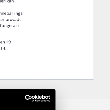
den kan
innebär inga
eter prövade
 fungerar i
den 19
2014.