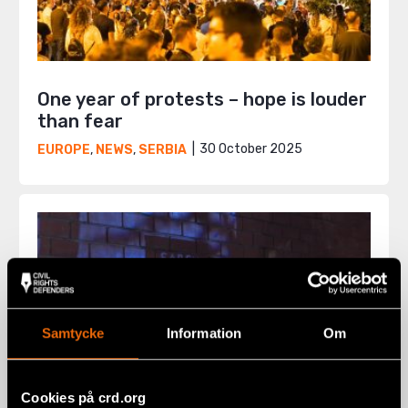
One year of protests – hope is louder
than fear
30 October 2025
EUROPE
,
NEWS
,
SERBIA
Samtycke
Information
Om
Cookies på crd.org