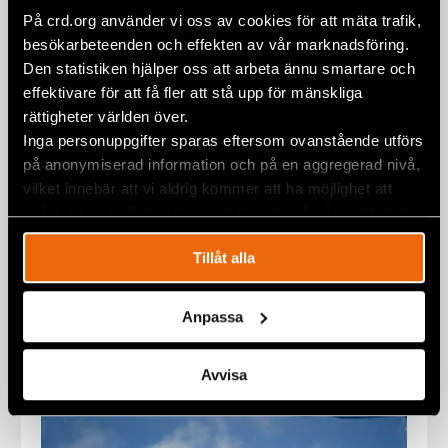
På crd.org använder vi oss av cookies för att mäta trafik,
besökarbeteenden och effekten av vår marknadsföring.
Den statistiken hjälper oss att arbeta ännu smartare och
Brutal police violence against
effektivare för att få fler att stå upp för mänskliga
protesters in Serbia
rättigheter världen över.
25 September 2025
NEWS
,
SERBIA
Inga personuppgifter sparas eftersom ovanstående utförs
på anonymiserad information och på en aggregerad nivå,
vilket innebär att vi aldrig kommer att ha möjlighet att
spåra en specifik besökares beteende på vår webbplats.
Tillåt alla
Anpassa
Avvisa