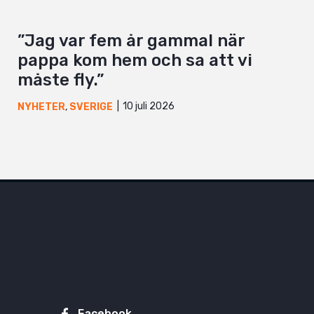
”Jag var fem år gammal när
pappa kom hem och sa att vi
måste fly.”
10 juli 2026
NYHETER
,
SVERIGE
Facebook