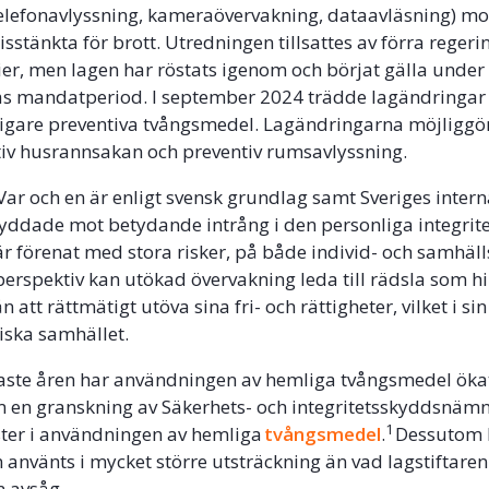
elefonavlyssning, kameraövervakning, dataavläsning) mo
isstänkta för brott. Utredningen tillsattes av förra rege
ier, men lagen har röstats igenom och börjat gälla under
s mandatperiod. I september 2024 trädde lagändringar 
ligare preventiva tvångsmedel. Lagändringarna möjliggö
tiv husrannsakan och preventiv rumsavlyssning.
Var och en är enligt svensk grundlag samt Sveriges intern
ddade mot betydande intrång i den personliga integrite
r förenat med stora risker, på både individ- och samhälls
perspektiv kan utökad övervakning leda till rädsla som h
 att rättmätigt utöva sina fri- och rättigheter, vilket i sin
iska samhället.
ste åren har användningen av hemliga tvångsmedel ökat
 en granskning av Säkerhets- och integritetsskyddsnämn
1
ister i användningen av hemliga
tvångsmedel
.
Dessutom 
använts i mycket större utsträckning än vad lagstiftaren
n avsåg.