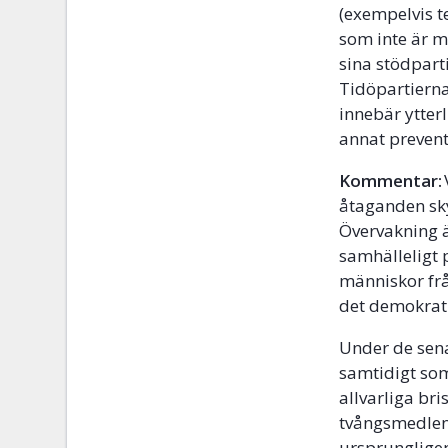
(exempelvis t
som inte är m
sina stödpart
Tidöpartierna
innebär ytter
annat preven
Kommentar:
åtaganden sky
Övervakning ä
samhälleligt 
människor från
det demokrat
Under de sena
samtidigt som
allvarliga br
tvångsmedlen 
ursprunglige