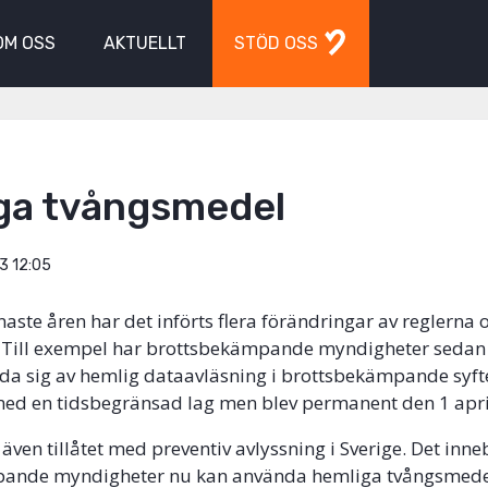
OM OSS
AKTUELLT
STÖD OSS
ga tvångsmedel
3 12:05
enaste åren har det införts flera förändringar av reglern
 Till exempel har brottsbekämpande myndigheter sedan 
a sig av hemlig dataavläsning i brottsbekämpande syfte
a med en tidsbegränsad lag men blev permanent den 1 apr
även tillåtet med preventiv avlyssning i Sverige. Det inne
ande myndigheter nu kan använda hemliga tvångsmed