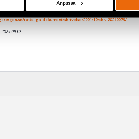
Anpassa
om en permanent lagstiftning om hemlig dataavläsning.
eringen.se/rattsliga-dokument/skrivelse/2021/12/skr.-20212279/
: 2025-09-
02
ok
+