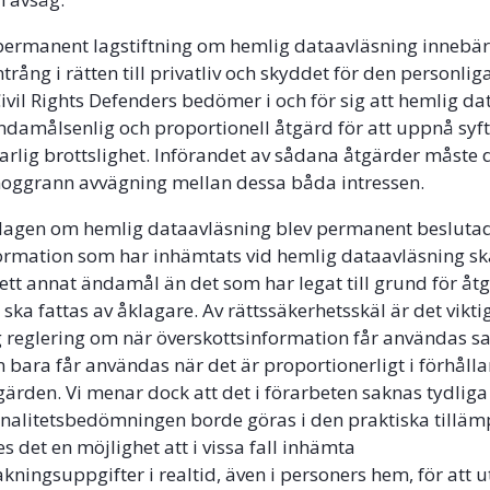
 permanent lagstiftning om hemlig dataavläsning innebär
rång i rätten till privatliv och skyddet för den personlig
 Civil Rights Defenders bedömer i och för sig att hemlig d
ndamålsenlig och proportionell åtgärd för att uppnå syft
rlig brottslighet. Införandet av sådana åtgärder måste 
 noggrann avvägning mellan dessa båda intressen.
 lagen om hemlig dataavläsning blev permanent beslutad
ormation som har inhämtats vid hemlig dataavläsning sk
ett annat ändamål än det som har legat till grund för åtg
ska fattas av åklagare. Av rättssäkerhetsskäl är det viktig
ig reglering om när överskottsinformation får användas s
 bara får användas när det är proportionerligt i förhållan
ärden. Vi menar dock att det i förarbeten saknas tydliga r
nalitetsbedömningen borde göras i den praktiska tilläm
s det en möjlighet att i vissa fall inhämta
ningsuppgifter i realtid, även i personers hem, för att 