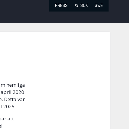
PRESS
SÖK
SWE
a om hemliga
april 2020
. Detta var
il 2025.
bär att
el