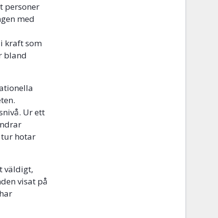
t personer
ringen med
i kraft som
r bland
ationella
ten.
nivå. Ur ett
indrar
 tur hotar
 väldigt,
den visat på
har