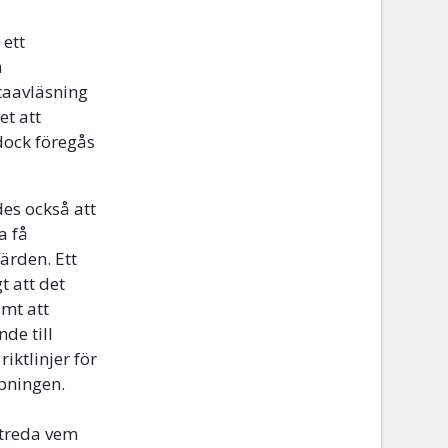
 ett
a
ataavläsning
et att
dock föregås
es också att
a få
ärden. Ett
t att det
amt att
de till
iktlinjer för
pningen.
utreda vem