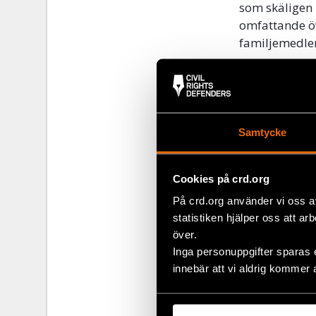
som skäligen k
omfattande ö
familjemedlem
Civil Rights D
övervaka pers
inte har begå
icke-legitim i
Samtycke
dessutom inn
dataavläsning
lagstiftninge
Cookies på crd.org
tvångsmedel so
På crd.org använder vi oss a
sämre förståe
statistiken hjälper oss att ar
effektiva de 
över.
myndigheter s
Inga personuppgifter sparas 
innebär att vi aldrig kommer 
För en fördj
avlyssning so
ytterligare u