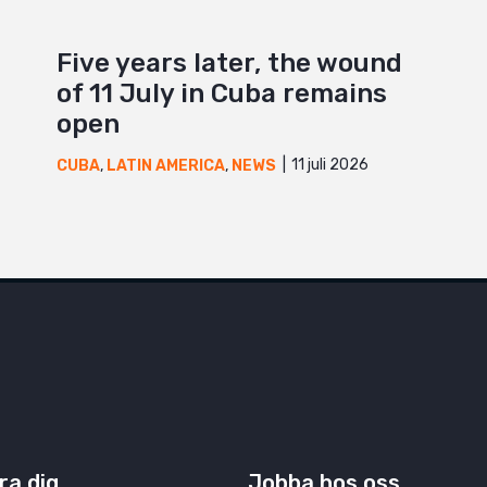
Five years later, the wound
of 11 July in Cuba remains
open
11 juli 2026
CUBA
,
LATIN AMERICA
,
NEWS
ra dig
Jobba hos oss