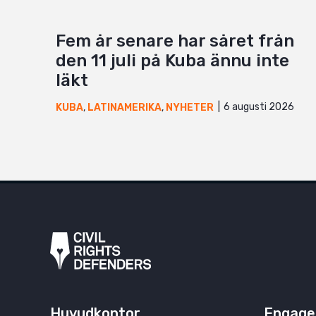
Fem år senare har såret från
den 11 juli på Kuba ännu inte
läkt
6 augusti 2026
KUBA
,
LATINAMERIKA
,
NYHETER
Huvudkontor
Engage