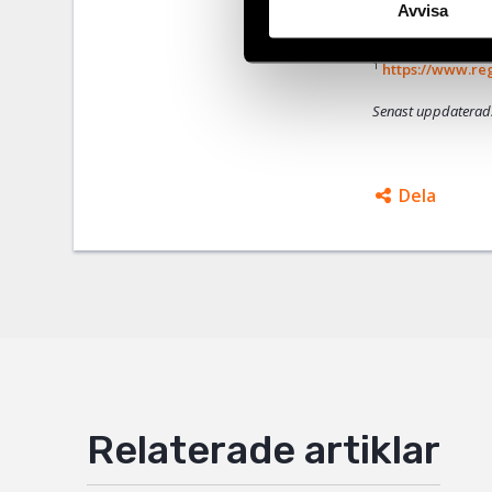
Avvisa
lagförslaget 
1
https://www.reg
Senast uppdaterad
Dela
Facebo
Twitter
Google
Mail
Relaterade artiklar