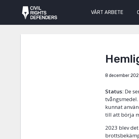
VÅRT ARBETE
Hemli
8 december 202
Status
: De s
tvångsmedel.
kunnat använd
till att börj
2023 blev det 
brottsbekämp