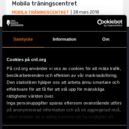
Mobila träningscentret
28 mars 2018
MOBILA TRÄNINGSCENTRET
Samtycke
Information
Om
Cookies på crd.org
På crd.org använder vi oss av cookies för att mäta trafik,
besökarbeteenden och effekten av vår marknadsföring.
Huvudkontor
Den statistiken hjälper oss att arbeta ännu smartare och
Civil Rights Defenders
effektivare för att få fler att stå upp för mänskliga
Östgötagatan 90
rättigheter världen över.
SE-116 64 Stockholm, Sverige
Inga personuppgifter sparas eftersom ovanstående utförs
på anonymiserad information och på en aggregerad nivå,
Kontakta oss
vilket innebär att vi aldrig kommer att ha möjlighet att
info@crd.org
spåra en specifik besökares beteende på vår webbplats.
+46 (0)8 545 277 30