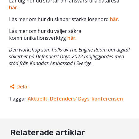
Lär dig hur du startar din ansvarsfulla dataresa
här
.
Läs mer om hur du skapar starka lösenord
här
.
Läs mer om hur du väljer säkra
kommunikationsverktyg
här
.
Den workshop som hölls av The Engine Room om digital
säkerhet på Defenders’ Days 2022 möjliggjordes med
stöd från Kanadas Ambassad i Sverige.
Dela
Taggar
Facebook
Aktuellt
,
Defenders' Days-konferensen
Twitter
Google+
Relaterade artiklar
Mail