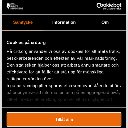
3. Håll datalagring till ett minimum
Minimera mängden data som samlas och lagras.
Samtycke
Information
Om
Samla bara in och lagra den data som är absolut
nödvändig för arbetet. Ju mindre man samlar, desto
mindre måste man ta hand om. Detta kallas
Cookies på crd.org
dataminimering.
På crd.org använder vi oss av cookies för att mäta trafik,
Ett tillvägagångssätt som kan vara användbart är
besökarbeteenden och effekten av vår marknadsföring.
Responsible Data
, ett koncept baserat på tanken
Den statistiken hjälper oss att arbeta ännu smartare och
att vi delar en kollektiv skyldighet att redogöra för
effektivare för att få fler att stå upp för mänskliga
oavsiktliga konsekvenser av att arbeta med data.
rättigheter världen över.
Ett sätt att utforska ansvarsfulla data är att öva på
Inga personuppgifter sparas eftersom ovanstående utförs
just dataminimering.
på anonymiserad information och på en aggregerad nivå,
vilket innebär att vi aldrig kommer att ha möjlighet att
Dessa rekommendationer utgör en bra plats att
börja, men Paola påminner om vikten av att vara
spåra en specifik besökares beteende på vår webbplats.
anpassningsbar när det kommer till säkerhet:
Tillåt alla
– När det gäller digital