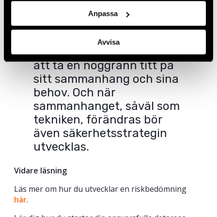
säkerhet finns det ingen
Anpassa
”one size fits all” -strategi.
Att anta en helhetssyn på
Avvisa
digital säkerhet börjar med
att ta en noggrann titt på
sitt sammanhang och sina
behov. Och när
sammanhanget, såväl som
tekniken, förändras bör
även säkerhetsstrategin
utvecklas.
Vidare läsning
Läs mer om hur du utvecklar en riskbedömning
här
.