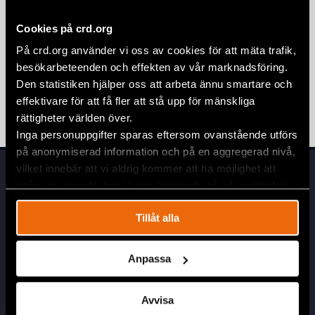
25 januari 2024
KIRGIZISTAN
,
UTTALANDEN
Cookies på crd.org
Kirgizistan måste dra tillbaka de
På crd.org använder vi oss av cookies för att mäta trafik,
restriktiva lagförslagen riktade
besökarbeteenden och effekten av vår marknadsföring.
mot civilsamhället
Den statistiken hjälper oss att arbeta ännu smartare och
effektivare för att få fler att stå upp för mänskliga
2 december 2022
KIRGIZISTAN
,
UTTALANDEN
rättigheter världen över.
Inga personuppgifter sparas eftersom ovanstående utförs
på anonymiserad information och på en aggregerad nivå,
vilket innebär att vi aldrig kommer att ha möjlighet att
spåra en specifik besökares beteende på vår webbplats.
Tillåt alla
Anpassa
Huvudkontor
Civil Rights Defenders
Avvisa
Östgötagatan 90