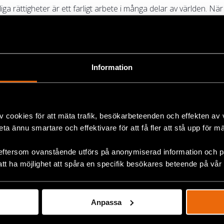
ga rättigheter är ett farligt arbete i många delar av världen. När 
tillhandahålla snabb hjälp för att så snabbt som...
 repression mot civilsamhället och yt
Information
1 juli 2025
ANDEN
snätverket, där Civil Rights Defenders ingår, är djupt oroat öve
ts för ökande press och rättslig trakasseri. Tvungen a...
v cookies för att mäta trafik, besökarbeteenden och effekten av
beta ännu smartare och effektivare för att få fler att stå upp för m
eftersom ovanstående utförs på anonymiserad information och på
nder attack i Georgien – folket trotsa
att ha möjlighet att spåra en specifik besökares beteende på vår
5 december 2024
ER
ien har pågått ända sedan det hårt kritiserade valet den 26 okto
Anpassa
nsvariga, Moreta Bobokhidze, har varit mitt i proteste...