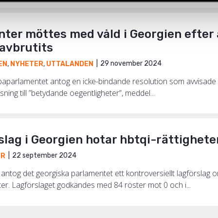
ter möttes med våld i Georgien efter
avbrutits
29 november 2024
EN
,
NYHETER
,
UTTALANDEN
opaparlamentet antog en icke-bindande resolution som avvisade
ning till ”betydande oegentligheter”, meddel...
slag i Georgien hotar hbtqi-rättighete
22 september 2024
ER
tog det georgiska parlamentet ett kontroversiellt lagförslag om
ter. Lagförslaget godkändes med 84 röster mot 0 och i...