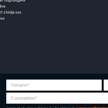
ler högtidsgåva
åva
att stödja oss
oss