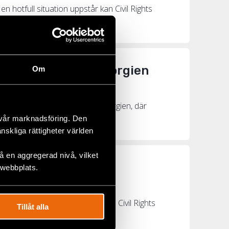
en hotfull situation uppstår kan Civil Rights
trandefriheten i Georgien
Om
r den senaste utvecklingen i Georgien, där
 vår marknadsföring. Den
änskliga rättigheter världen
 en aggregerad nivå, vilket
r polisens våld
 webbplats.
ber. Och regimens svar är hårt. Civil Rights
Tillåt alla