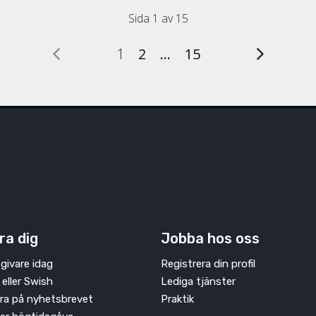
Sida 1 av 15
1
2
…
15
ra dig
Jobba hos oss
givare idag
Registrera din profil
 eller Swish
Lediga tjänster
ra på nyhetsbrevet
Praktik