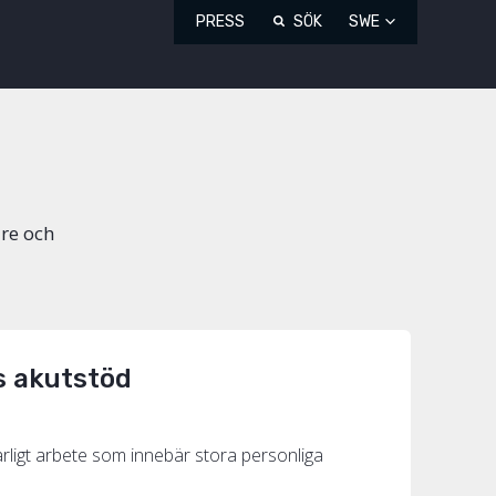
PRESS
SÖK
SWE
are och
rs akutstöd
farligt arbete som innebär stora personliga