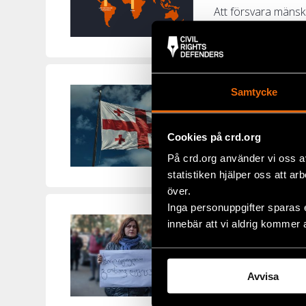
Att försvara mänskli
Defenders Akutfond 
Tilltagande
Samtycke
GEORGIEN
,
UTTAL
Cookies på crd.org
Östliga partnerskap
civilsamhället utsät
På crd.org använder vi oss a
statistiken hjälper oss att ar
över.
Inga personuppgifter sparas 
Demokrati u
innebär att vi aldrig kommer 
GEORGIEN
,
NYHET
Protesterna i Georg
Avvisa
Defenders programa