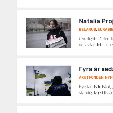
Natalia Pro
BELARUS
,
EURASI
Civil Rights Defend
del av landets hittil
Fyra år sed
AKUTFONDEN
,
NYH
Rysslands fullskali
ständigt krigstillst