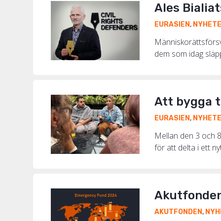
Ales Bialiat
EURASIEN
,
NYHET
Människorättsförsva
dem som idag släppt
Att bygga 
EURASIEN
,
NYHET
Mellan den 3 och 8
för att delta i ett 
Akutfonden 
AKUTFONDEN
,
NYH