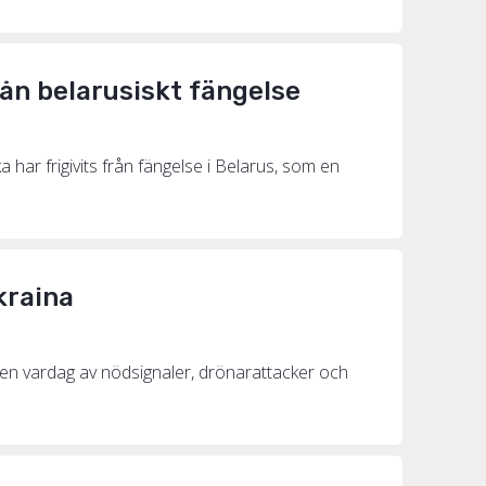
rån belarusiskt fängelse
har frigivits från fängelse i Belarus, som en
kraina
r en vardag av nödsignaler, drönarattacker och