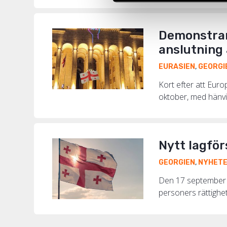
Demonstran
anslutning 
EURASIEN
,
GEORGI
Kort efter att Eur
oktober, med hänvis
Nytt lagför
GEORGIEN
,
NYHET
Den 17 september an
personers rättighe