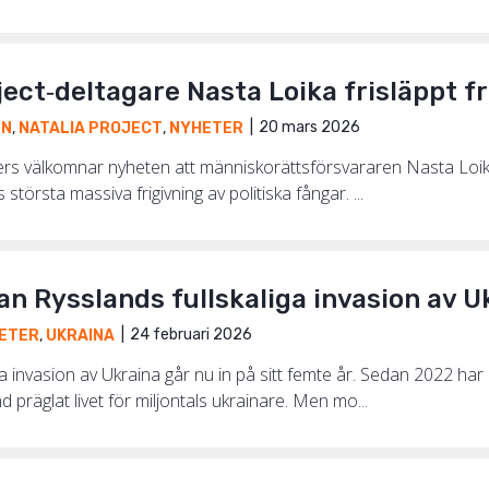
ject‑deltagare Nasta Loika frisläppt f
20 mars 2026
EN
,
NATALIA PROJECT
,
NYHETER
ers välkomnar nyheten att människorättsförsvararen Nasta Loika 
ls största massiva frigivning av politiska fångar. ...
an Rysslands fullskaliga invasion av U
24 februari 2026
ETER
,
UKRAINA
ga invasion av Ukraina går nu in på sitt femte år. Sedan 2022 ha
ånd präglat livet för miljontals ukrainare. Men mo...