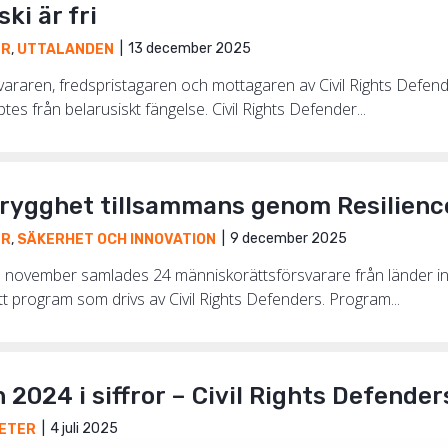
ski är fri
13 december 2025
ER
,
UTTALANDEN
raren, fredspristagaren och mottagaren av Civil Rights Defender
es från belarusiskt fängelse. Civil Rights Defender...
trygghet tillsammans genom Resilien
9 december 2025
ER
,
SÄKERHET OCH INNOVATION
 november samlades 24 människorättsförsvarare från länder in
nytt program som drivs av Civil Rights Defenders. Program...
2024 i siffror – Civil Rights Defende
4 juli 2025
ETER