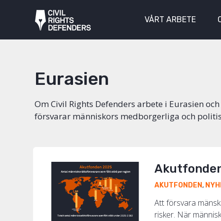
VÅRT ARBETE
Eurasien
Om Civil Rights Defenders arbete i Eurasien och
försvarar människors medborgerliga och politis
Akutfonden 
AKUTFONDEN
,
NYH
Att försvara mänskl
risker. När människo