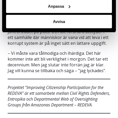
Anpassa
Hon vet att hon behöver arbeta med det här under
en lång tid. Hennes kamp för ett jaktförbud på
nattapor har lärt henne att saker kan ta tid,men det
Avvisa
går att lyckas. Det tog henne tio år – men nu är
jaktförbudet på plats. Och att förändra attityder i
ett samhälle där människor är vana vid att leva i ett
korrupt system är på inget sätt en lättare uppgift.
– Vi måste vara tålmodiga och ihärdiga. Det här
kommer inte att bli verklighet i morgon. Det tar ett
decennium. Men jag slutar inte förrän jag är klar.
Jag vill kunna se tillbaka och säga – ”jag lyckades”.
Projektet ”Improving Citizenship Participation for the
REDEVA” är ett samarbete mellan Civil Rights Defenders,
Entropika och Departmental Web of Oversighting
Groups från Amazonas Department – REDEVA
.