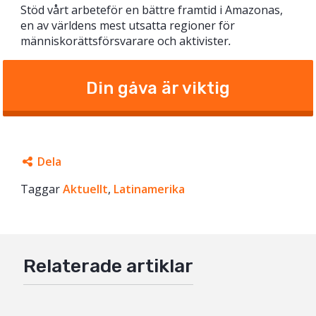
Stöd vårt arbeteför en bättre framtid i Amazonas,
en av världens mest utsatta regioner för
människorättsförsvarare och aktivister
.
Din gåva är viktig
Dela
Taggar
Facebook
Aktuellt
,
Latinamerika
Twitter
Google+
Relaterade artiklar
Mail