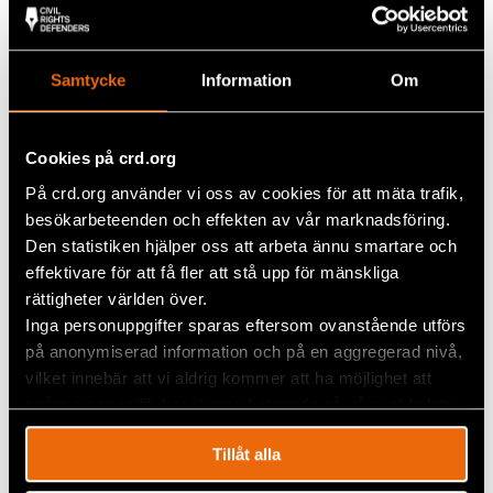
– Min förhoppning är att vi öppnar ungdomarnas
ögon. Att de säger ”Den här galna kvinnan har rätt!
Om jag inte har möjligheter i framtiden, om jag inte
Samtycke
Information
Om
har ett jobb, om jag inte har en utbildning – vad
händer då med mig?” Vanligtvis tänker de inte ens
på de här sakerna, säger Angela.
Cookies på crd.org
På crd.org använder vi oss av cookies för att mäta trafik,
besökarbeteenden och effekten av vår marknadsföring.
Den statistiken hjälper oss att arbeta ännu smartare och
effektivare för att få fler att stå upp för mänskliga
rättigheter världen över.
Inga personuppgifter sparas eftersom ovanstående utförs
på anonymiserad information och på en aggregerad nivå,
vilket innebär att vi aldrig kommer att ha möjlighet att
spåra en specifik besökares beteende på vår webbplats.
Tillåt alla
Nattapor. Foto: Gary L. Clark, Wikicommons,
Attribution-
ShareAlike 4.0 International (CC BY-SA 4.0)