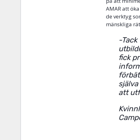
på att minime
AMAR att öka 
de verktyg so
mänskliga rät
-Tack
utbild
fick p
inform
förbät
själva
att ut
Kvinnl
Campe