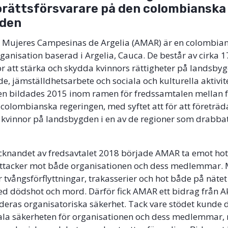
rättsförsvarare på den colombianska
gden
e Mujeres Campesinas de Argelia (AMAR) är en colombia
ganisation baserad i Argelia, Cauca. De består av cirka 1
ör att stärka och skydda kvinnors rättigheter på landsb
e, jämställdhetsarbete och sociala och kulturella aktivit
en bildades 2015 inom ramen för fredssamtalen mellan f
colombianska regeringen, med syftet att för att företräd
 kvinnor på landsbygden i en av de regioner som drabba
cknandet av fredsavtalet 2018 började AMAR ta emot hot
tacker mot både organisationen och dess medlemmar
r tvångsförflyttningar, trakasserier och hot både på nätet 
med dödshot och mord. Därför fick AMAR ett bidrag från 
a deras organisatoriska säkerhet. Tack vare stödet kunde 
tala säkerheten för organisationen och dess medlemmar,