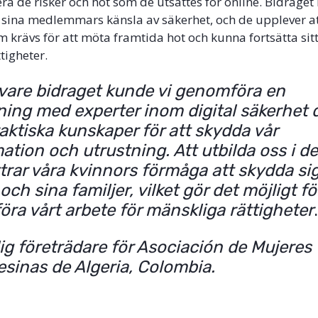
ra de risker och hot som de utsattes för online. Bidraget 
sina medlemmars känsla av säkerhet, och de upplever at
m krävs för att möta framtida hot och kunna fortsätta sitt
tigheter.
 vare bidraget kunde vi genomföra en
ning med experter inom digital säkerhet d
raktiska kunskaper för att skydda vår
ation och utrustning. Att utbilda oss i de
trar våra kvinnors förmåga att skydda si
 och sina familjer, vilket gör det möjligt fö
föra vårt arbete för mänskliga rättigheter
ig företrädare
för
Asociación de Mujeres
sinas de Algeria, Colombia
.