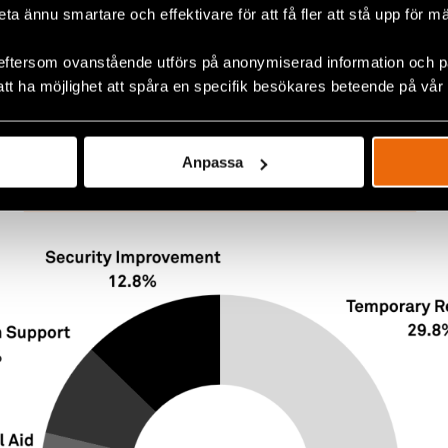
en hotfull situation uppstår kan Civil Rights Defenders
beta ännu smartare och effektivare för att få fler att stå upp för m
ör att förbättra försvararens säkerhet så snabbt som m
av fonden stöd till 254 människorättsförsvarare och d
eftersom ovanstående utförs på anonymiserad information och på
mar i 5 olika länder i Latinamerika och Karibien, geno
att ha möjlighet att spåra en specifik besökares beteende på vår
Anpassa