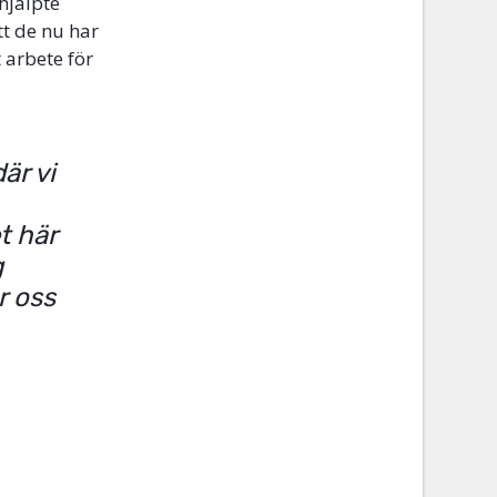
hjälpte
t de nu har
 arbete för
är vi
t här
g
r oss
.