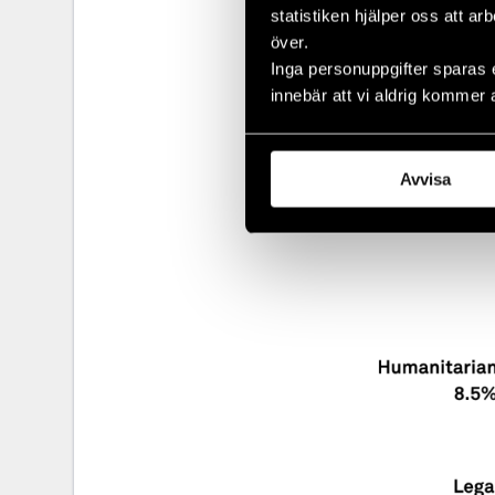
världen. När 
statistiken hjälper oss att ar
snabb hjälp f
över.
Under 2023 g
Inga personuppgifter sparas 
familjemedlem
innebär att vi aldrig kommer 
bidrag.
Avvisa