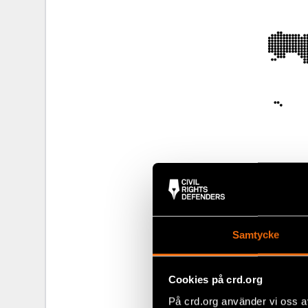
Samtycke
Trender 
2023
Cookies på crd.org
Att försvara 
På crd.org använder vi oss a