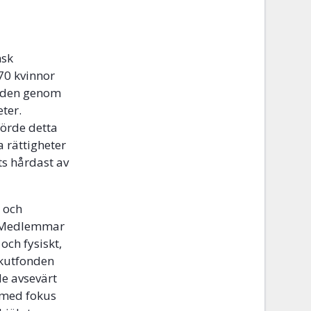
nsk
70 kvinnor
ygden genom
eter.
örde detta
a rättigheter
ts hårdast av
 och
. Medlemmar
och fysiskt,
Akutfonden
de avsevärt
 med fokus