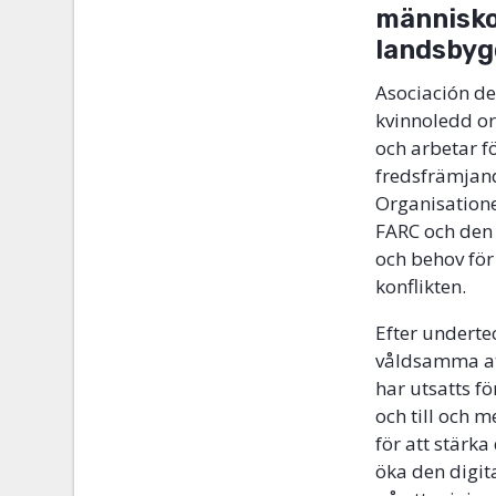
människo
landsby
Asociación d
kvinnoledd or
och arbetar f
fredsfrämjand
Organisation
FARC och den 
och behov för
konflikten.
Efter underte
våldsamma at
har utsatts fö
och till och 
för att stärk
öka den digi