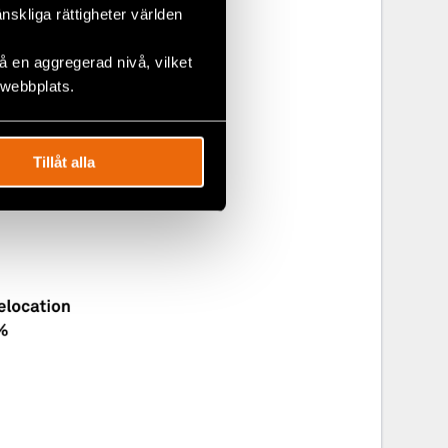
 Akutfond ge
änskliga rättigheter världen
öjligt.
eras
 en aggregerad nivå, vilket
m totalt 47
 webbplats.
Tillåt alla