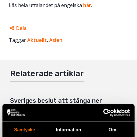
Läs hela uttalandet på engelska
här
.
Dela
Taggar
Facebook
Aktuellt
,
Asien
Twitter
Google+
Relaterade artiklar
Mail
Sveriges beslut att stänga ner
ambassaden i Kambodja väcker oro
14 december 2020
KAMBODJA
,
UTTALANDEN
Samtycke
Information
Om
Kambodja: Förslag om undantagslag