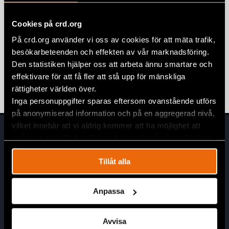
banar väg för kränkningar av
mänskliga rättigheter
Cookies på crd.org
7 april 2020
KAMBODJA
,
UTTALANDEN
På crd.org använder vi oss av cookies för att mäta trafik,
besökarbeteenden och effekten av vår marknadsföring.
Människorättsförsvarare hotas av
Den statistiken hjälper oss att arbeta ännu smartare och
undantagslagar i Kambodja
effektivare för att få fler att stå upp för mänskliga
6 april 2020
KAMBODJA
,
UTTALANDEN
rättigheter världen över.
Inga personuppgifter sparas eftersom ovanstående utförs
på anonymiserad information och på en aggregerad nivå,
vilket innebär att vi aldrig kommer att ha möjlighet att
spåra en specifik besökares beteende på vår webbplats.
Tillåt alla
Anpassa
Huvudkontor
Civil Rights Defenders
Avvisa