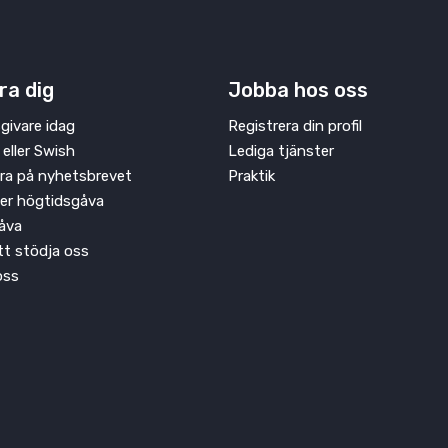
ra dig
Jobba hos oss
givare idag
Registrera din profil
 eller Swish
Lediga tjänster
ra på nyhetsbrevet
Praktik
ler högtidsgåva
åva
att stödja oss
oss