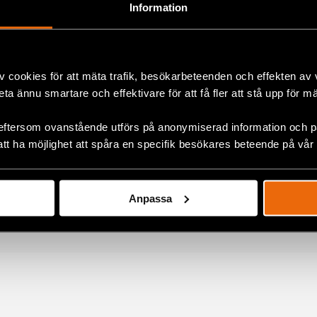
 Besökarna är människor med olika bakgrund och erfaren
Information
tt tryggt utrymme där alla kan vara sig själva.
keln på
engelska
.
v cookies för att mäta trafik, besökarbeteenden och effekten av
beta ännu smartare och effektivare för att få fler att stå upp för m
eftersom ovanstående utförs på anonymiserad information och på
ok
lt
,
Eurasien
,
Hbtqi-personers rättigheter
att ha möjlighet att spåra en specifik besökares beteende på vår
+
Anpassa