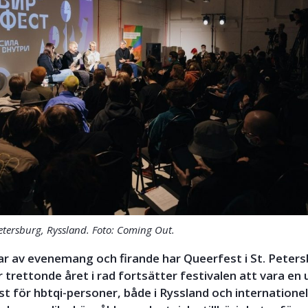
Petersburg, Ryssland. Foto: Coming Out.
ar av evenemang och firande har Queerfest i St. Peter
r trettonde året i rad fortsätter festivalen att vara en 
för hbtqi-personer, både i Ryssland och internationel