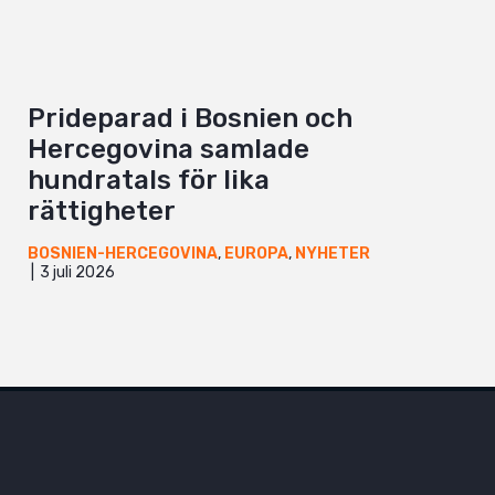
Prideparad i Bosnien och
Hercegovina samlade
hundratals för lika
rättigheter
BOSNIEN-HERCEGOVINA
,
EUROPA
,
NYHETER
3 juli 2026