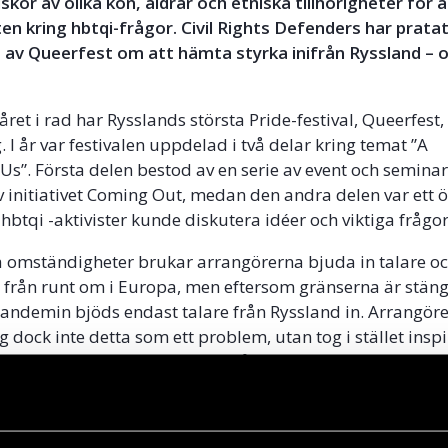
kor av olika kön, åldrar och etniska tillhörigheter för 
n kring hbtqi-frågor. Civil Rights Defenders har prata
 av Queerfest om att hämta styrka inifrån Ryssland – o
året i rad har Rysslands största Pride-festival, Queerfest,
. I år var festivalen uppdelad i två delar kring temat ”A
Us”. Första delen bestod av en serie av event och seminar
 initiativet Coming Out, medan den andra delen var ett 
btqi -aktivister kunde diskutera idéer och viktiga frågo
 omständigheter brukar arrangörerna bjuda in talare o
 från runt om i Europa, men eftersom gränserna är stä
andemin bjöds endast talare från Ryssland in. Arrangör
 dock inte detta som ett problem, utan tog i stället inspir
r Within Us” och fokuserade på att lyfta Rysslands växa
 blivit Rysslands största Pride-festival och samlar männi