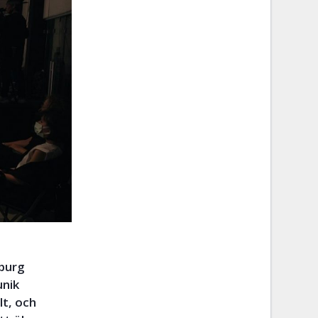
sburg
unik
lt, och