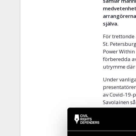
samlar männis
medvetenhete
arrangörerna
själva.
För trettonde 
St. Petersburg
Power Within 
förberedda av
utrymme där h
Under vanliga
presentatörer
av Covid-19-p
Savolainen såg
temat ”A Powe
gemenskap.
QueerFest har