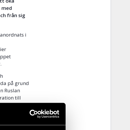
att öka
t med
ch från sig
 anordnats i
ier
öppet
r.
ch
ngda på grund
en Ruslan
ation till
nde hbtqi-
skor från