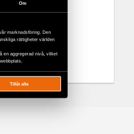
heter som
Om
 vår marknadsföring. Den
änskliga rättigheter världen
 en aggregerad nivå, vilket
 webbplats.
Tillåt alla