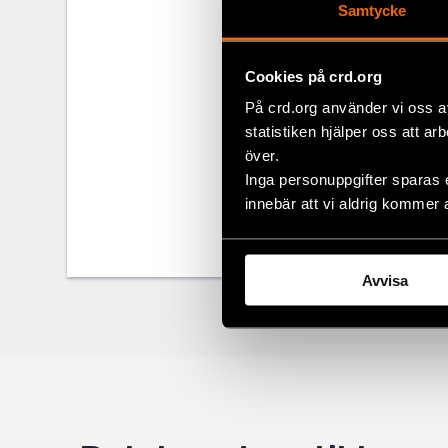
hela landet.
Samtycke
kan mötas i e
Läs hela arti
Cookies på crd.org
På crd.org använder vi oss a
statistiken hjälper oss att ar
Dela
över.
Inga personuppgifter sparas 
Taggar
Facebo
Aktuel
innebär att vi aldrig kommer 
Twitter
Google
Avvisa
Mail