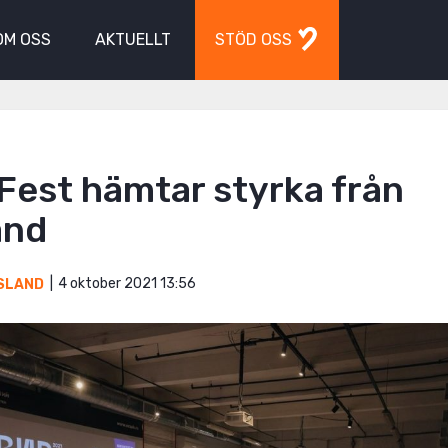
OM OSS
AKTUELLT
STÖD OSS
Fest hämtar styrka från
and
4 oktober 2021 13:56
SLAND