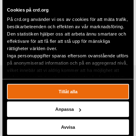
Cookies på crd.org
På crd.org använder vi oss av cookies för att mäta trafik,
Dela
besökarbeteenden och effekten av vår marknadsföring.
Den statistiken hjälper oss att arbeta ännu smartare och
Taggar
Facebook
Evenemang
,
Inlåst men inte utan
effektivare för att få fler att stå upp för mänskliga
rättigheter
,
Sverige
Twitter
rättigheter världen över.
Inga personuppgifter sparas eftersom ovanstående utförs
Google+
på anonymiserad information och på en aggregerad nivå,
vilket innebär att vi aldrig kommer att ha möjlighet att
Mail
Relaterade artiklar
spåra en specifik besökares beteende på vår webbplats.
Tillåt alla
Civil Rights Defenders på MR-dagarna
Anpassa
4 december 2025
EVENEMANG
,
NYHETER
,
SVERIGE
Avvisa
Civil Rights Defenders på Stockholm