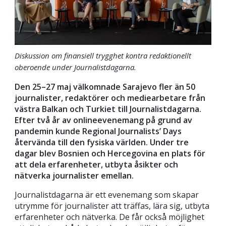
Diskussion om finansiell trygghet kontra redaktionellt
oberoende under Journalistdagarna.
D
en 25–27 maj
välkomnade
Sarajevo
fler
än 50
journalister, redaktörer och mediearbetare från
västra Balkan och Turkiet
till Journalistdagarna
.
Efter två år av onlineevenemang på grund av
pandemi
n
kunde
Regional Journalists’ Days
återvända till den fysiska världen. Under tre
dagar blev
Bosnien och Hercegovina en plats för
att dela erfarenheter, utbyta åsikter och
nätverka
journalister emellan
.
Journalistdagarna är ett evenemang som skapar
utrymme för journalister att träffas, lära sig, utbyta
erfarenheter och nätverka. De får också möjlighet