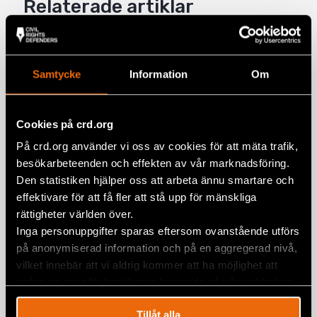
Relaterade artiklar
Mail
Prideparad i Bosnien och Hercegovina
Samtycke
Information
Om
samlade hundratals för lika
rättigheter
Cookies på crd.org
BOSNIEN-HERCEGOVINA
,
EUROPA
,
NYHETER
3 juli 2026
På crd.org använder vi oss av cookies för att mäta trafik,
besökarbeteenden och effekten av vår marknadsföring.
Srebrenica 30 år senare: Minnet,
Den statistiken hjälper oss att arbeta ännu smartare och
sanningen, och kampen mot
effektivare för att få fler att stå upp för mänskliga
förnekelse
rättigheter världen över.
11 juli 2025
BOSNIEN-HERCEGOVINA
,
NYHETER
Inga personuppgifter sparas eftersom ovanstående utförs
på anonymiserad information och på en aggregerad nivå,
Love rules på BiH Pride March i
vilket innebär att vi aldrig kommer att ha möjlighet att
Sarajevo
spåra en specifik besökares beteende på vår webbplats.
24 juni 2025
BOSNIEN-HERCEGOVINA
,
NYHETER
Tillåt alla