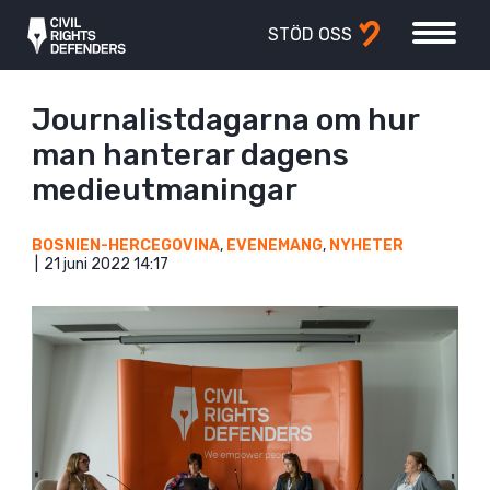
STÖD OSS
Journalistdagarna om hur
man hanterar dagens
medieutmaningar
BOSNIEN-HERCEGOVINA
,
EVENEMANG
,
NYHETER
21 juni 2022 14:17