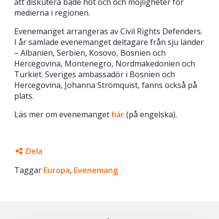
att diskutera både hot och och möjligheter för
medierna i regionen.
Evenemanget arrangeras av Civil Rights Defenders.
I år samlade evenemanget deltagare från sju länder
– Albanien, Serbien, Kosovo, Bosnien och
Hercegovina, Montenegro, Nordmakedonien och
Turkiet. Sveriges ambassadör i Bosnien och
Hercegovina, Johanna Strömquist, fanns också på
plats.
Läs mer om evenemanget
här
(på engelska).
Dela
Taggar
Facebook
Europa
,
Evenemang
Twitter
Google+