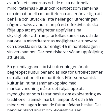
av urfolket samernas och de olika nationella
minoriteternas kultur och identitet som samerna
och de nationella minoriteterna anser är viktiga att
behålla och utveckla. Inte heller gör utredningen
någon analys av hur man på ett effektivt sätt ska
följa upp att myndigheter uppfyller sina
skyldigheter att främja urfolket samernas och de
nationella minoriteternas möjligheter att bevara
och utveckla sin kultur enligt 4 § minoritetslagen i
sin verksamhet. Därmed riskerar sådan uppföljning
att utebli.
En grundläggande brist i utredningen är att
begreppet kultur behandlas lika för urfolket samer
och alla nationella minoriteter. Eftersom samisk
kultur är intimt sammankopplad med
markanvändning måste det följas upp att
myndigheter som fattar beslut om exploatering av
traditionell samisk mark tillämpar 3, 4 och 5 §§
minoritetslagen innan de fattar sådana beslut. Det
handlar bland annat om Skogsstyrelsen,