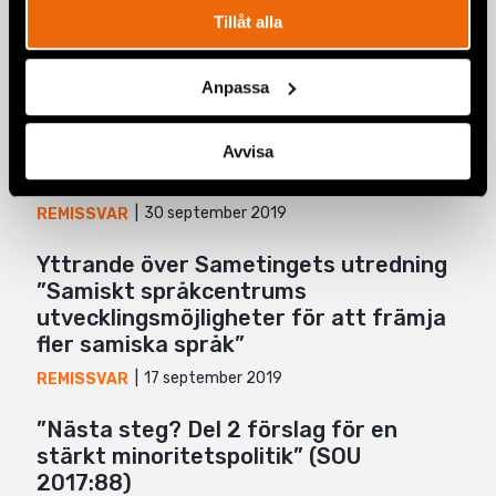
Relaterade artiklar
Mail
Tillåt alla
Anpassa
Yttrande över ”Utkast till
lagrådsremiss – En
konsultationsordning i frågor som rör
Avvisa
det samiska folket”
30 september 2019
REMISSVAR
Yttrande över Sametingets utredning
”Samiskt språkcentrums
utvecklingsmöjligheter för att främja
fler samiska språk”
17 september 2019
REMISSVAR
”Nästa steg? Del 2 förslag för en
stärkt minoritetspolitik” (SOU
2017:88)