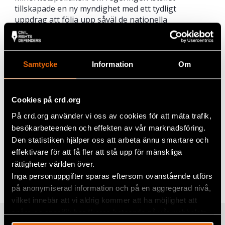
tillskapade en ny myndighet med ett tydligt
uppdrag att följa upp såväl de nationella
minoriteternas språkliga som kulturella rättigheter
skulle vikten av att dessa rättigheter garanteras i
praktiken markeras. Sametinget bör, för det
samiska folkets räkning, ges motsvarande
Samtycke
Information
Om
uppdrag, kompetens och resurser.
Läs hela yttrandet
Cookies på crd.org
Klicka här
för att ladda ner hela yttrandet.
På crd.org använder vi oss av cookies för att mäta trafik,
besökarbeteenden och effekten av vår marknadsföring.
Den statistiken hjälper oss att arbeta ännu smartare och
Dela
effektivare för att få fler att stå upp för mänskliga
rättigheter världen över.
Taggar
Facebook
Samers rättigheter
,
Sverige
Inga personuppgifter sparas eftersom ovanstående utförs
på anonymiserad information och på en aggregerad nivå,
Twitter
vilket innebär att vi aldrig kommer att ha möjlighet att
Google+
spåra en specifik besökares beteende på vår webbplats.