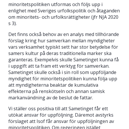
minoritetspolitiken utformas och följs upp i
enlighet med Sveriges urfolkspolitik och åtaganden
om minoritets- och urfolksrättigheter (jfr NJA 2020
s 3).
Det finns också behov av en analys med tillhörande
förslag kring hur samverkan mellan myndigheter
vars verksamhet typiskt sett har stor betydelse för
samers kultur på deras traditionella marker ska
garanteras. Exempelvis skulle Sametinget kunna få
i uppgift att ta fram ett verktyg för samverkan.
Sametinget skulle också i sin roll som uppföljande
myndighet för minoritetspolitiken kunna följa upp
att myndigheterna beaktar de kumulativa
effekterna på renskötseln och annan samisk
markanvändning av de beslut de fattar.
Vi ställer oss positiva till att Sametinget får ett
utökat ansvar för uppföljning. Däremot avstyrks
förslaget att Isof får ansvar för uppföljningen av
minoritetspolitiken. Om regeringen istället