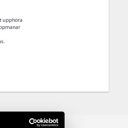
tt upphöra
 uppmanar
as.