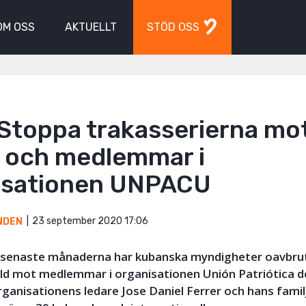
OM OSS
AKTUELLT
STÖD OSS
 Stoppa trakasserierna mo
e och medlemmar i
isationen UNPACU
23 september 2020 17:06
NDEN
 senaste månaderna har kubanska myndigheter oavbru
åld mot medlemmar i organisationen Unión Patriótica 
anisationens ledare Jose Daniel Ferrer och hans familj