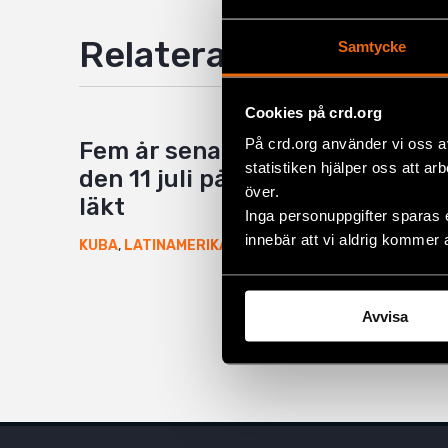
Relaterade artiklar
Samtycke
Cookies på crd.org
På crd.org använder vi oss a
Fem år senare har såret från
statistiken hjälper oss att ar
den 11 juli på Kuba ännu inte
över.
läkt
Inga personuppgifter sparas 
innebär att vi aldrig kommer 
6 augusti 2026
KUBA
,
LATINAMERIKA
,
NYHETER
Avvisa