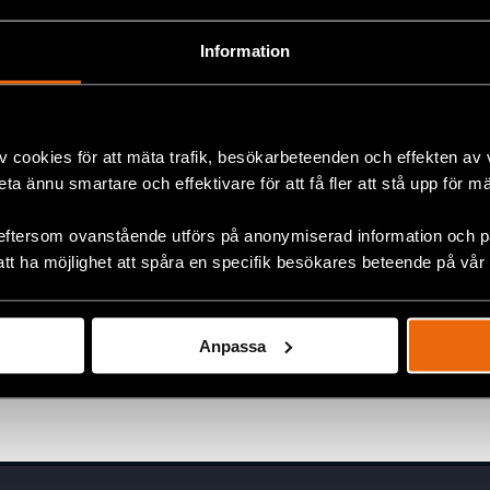
Information
v cookies för att mäta trafik, besökarbeteenden och effekten av
Debatt: Stöd till oberoende
beta ännu smartare och effektivare för att få fler att stå upp för m
medier ger kubaner en röst i
mörkret
eftersom ovanstående utförs på anonymiserad information och på
att ha möjlighet att spåra en specifik besökares beteende på vår
21 maj 2026
KUBA
,
LATINAMERIKA
,
NYHETER
Anpassa