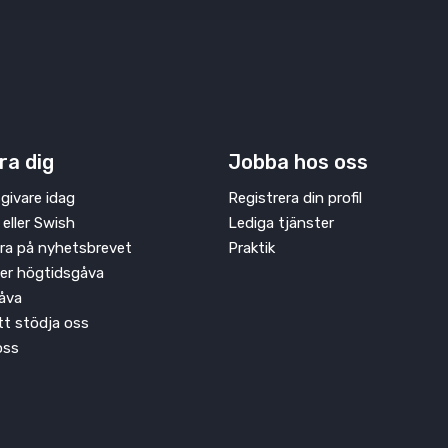
ra dig
Jobba hos oss
givare idag
Registrera din profil
 eller Swish
Lediga tjänster
ra på nyhetsbrevet
Praktik
ler högtidsgåva
åva
att stödja oss
oss