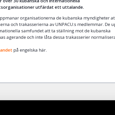
r över 30 kubanska och internationella
sorganisationer utfärdat ett uttalande.
 uppmanar organisationerna de kubanska myndigheter a
lserna och trakasserierna av UNPACU:s medlemmar. De
rnationella samfundet att ta ställning mot de kubanska
s agerande och inte låta dessa trakasserier normaliser
landet
på engelska här.
ok
+