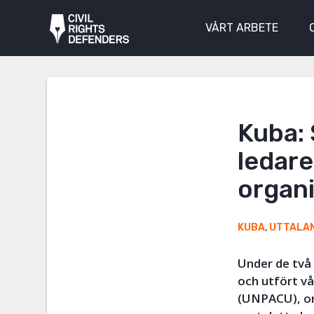
VÅRT ARBETE
Kuba:
ledar
organ
KUBA
,
UTTALA
Under de två
och utfört v
(UNPACU), org