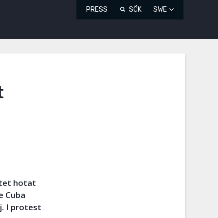
PRESS
SÖK
SWE
t
tet hotat
de Cuba
. I protest