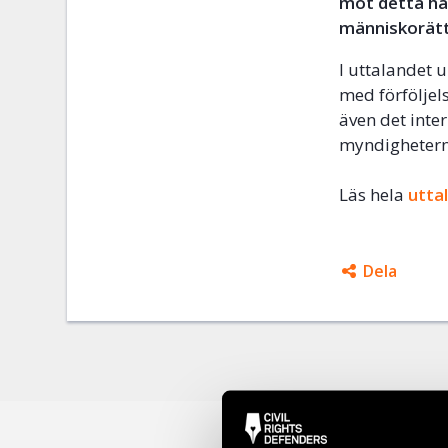
mot detta ha
människorätt
I uttalandet
med förfölje
även det inte
myndigheterna
Läs hela
utta
Dela
Facebo
Twitter
Google
Mail