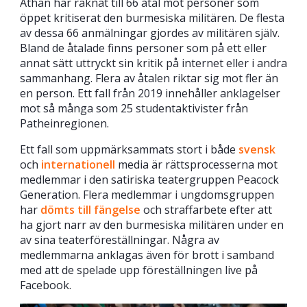
Athan har räknat till 66 åtal mot personer som
öppet kritiserat den burmesiska militären. De flesta
av dessa 66 anmälningar gjordes av militären själv.
Bland de åtalade finns personer som på ett eller
annat sätt uttryckt sin kritik på internet eller i andra
sammanhang. Flera av åtalen riktar sig mot fler än
en person. Ett fall från 2019 innehåller anklagelser
mot så många som 25 studentaktivister från
Patheinregionen.
Ett fall som uppmärksammats stort i både
svensk
och
internationell
media är rättsprocesserna mot
medlemmar i den satiriska teatergruppen Peacock
Generation. Flera medlemmar i ungdomsgruppen
har
dömts till fängelse
och straffarbete efter att
ha gjort narr av den burmesiska militären under en
av sina teaterföreställningar. Några av
medlemmarna anklagas även för brott i samband
med att de spelade upp föreställningen live på
Facebook.