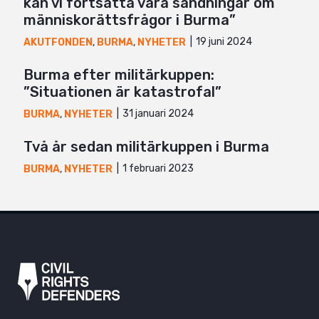
kan vi fortsätta våra sändningar om
människorättsfrågor i Burma”
19 juni 2024
AKUTFONDEN
,
BURMA
,
NYHETER
Burma efter militärkuppen:
”Situationen är katastrofal”
31 januari 2024
BURMA
,
NYHETER
Två år sedan militärkuppen i Burma
1 februari 2023
BURMA
,
NYHETER