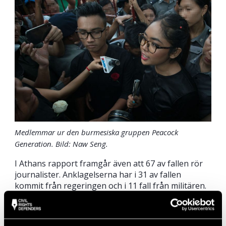
Medlemmar ur den burmesiska gruppen Peacock
Generation. Bild: Naw Seng.
I Athans rapport framgår även att 67 av fallen rör
journalister. Anklagelserna har i 31 av fallen
kommit från regeringen och i 11 fall från militären.
När det gäller åtalen mot journalister är den
vanligaste hänvisningen till
telekommunikationslagen, följt av anti-