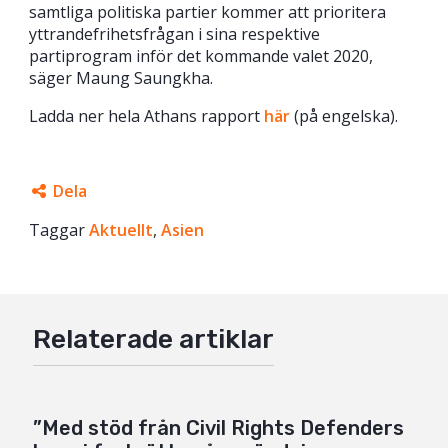
samtliga politiska partier kommer att prioritera
yttrandefrihetsfrågan i sina respektive
partiprogram inför det kommande valet 2020,
säger Maung Saungkha.
Ladda ner hela Athans rapport
här
(på engelska).
Dela
Taggar
Facebook
Aktuellt
,
Asien
Twitter
Google+
Relaterade artiklar
Mail
”Med stöd från Civil Rights Defenders