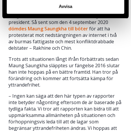
makten. Maung Saungkha satt frihetsberövad i mer
Avvisa
än sex månader efter att han skrivit en dikt som,
enligt domslutet, ”förtalade” landets tidigare
president. Så sent som den 4 september 2020
dömdes Maung Saungkha till böter
för att ha
protesterat mot nedstängningen av internet i två
av burmas fattigaste och mest konfliktdrabbade
delstater – Rakhine och Chin.
Trots att situationen långt ifrån förbättrats sedan
Maung Saungkha släpptes ur fängelse 2016 slutar
han inte hoppas på en bättre framtid. Han tror på
förändring och kommer att fortsätta kämpa för
yttrandefrihet.
– Ingen kan säga att den här typen av rapporter
inte betyder någonting eftersom de är baserade på
tydliga fakta. Vi tror att rapporten kan bidra till att
uppmärksamma allmänheten på situationen och
förhoppningsvis leda till att de lagar som
begränsar yttrandefriheten ändras. Vi hoppas att