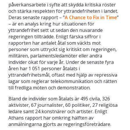
påverkansarbete i syfte att skydda kritiska röster
och stärka respekten för yttrandefriheten i landet.
Deras senaste rapport – ”
A Chance to Fix in Time
”
– är en analys kring hur situationen för
yttrandefrihet sett ut sedan den nuvarande
regeringen tillträdde. Enligt färska siffror i
rapporten har antalet åtal som väckts mot
personer som uttryckt sig kritiskt om regeringen,
militären, parlamentsledamöter eller andra
individer ökat för varje år. Under de senaste fyra
åren har 1 051 personer åtalats i
yttrandefrihetsmål, oftast med hjälp av repressiva
lagar som reglerar telekommunikation och rätten
till fredliga möten och demonstration.
Bland de individer som åtalats är 495 civila, 326
aktivister, 67 journalister, 60 politiker, 27 religiösa
ledare samt 24 konstnärer och artister. Enligt
Athans rapport har omkring hälften av
anmälningarna gjorts av regeringsföreträdare.