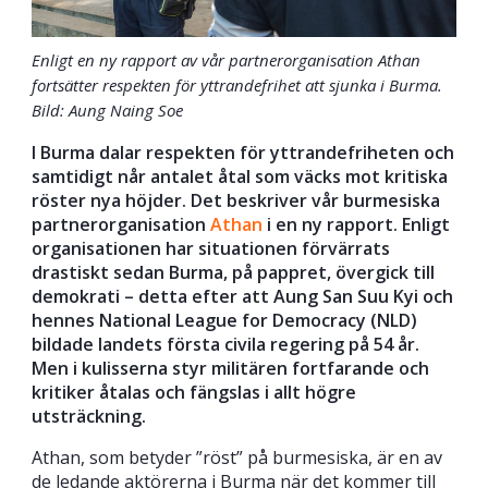
Enligt en ny rapport av vår partnerorganisation Athan
fortsätter respekten för yttrandefrihet att sjunka i Burma.
Bild: Aung Naing Soe
I Burma dalar respekten för yttrandefriheten och
samtidigt når antalet åtal som väcks mot kritiska
röster nya höjder. Det beskriver vår burmesiska
partnerorganisation
Athan
i en ny rapport. Enligt
organisationen har situationen förvärrats
drastiskt sedan Burma, på pappret, övergick till
demokrati – detta efter att Aung San Suu Kyi och
hennes National League for Democracy (NLD)
bildade landets första civila regering på 54 år.
Men i kulisserna styr militären fortfarande och
kritiker åtalas och fängslas i allt högre
utsträckning.
Athan, som betyder ”röst” på burmesiska, är en av
de ledande aktörerna i Burma när det kommer till