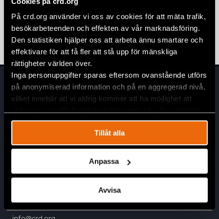
Cookies på crd.org
”Kvinnor är framtiden.” –
På crd.org använder vi oss av cookies för att mäta trafik,
Internationella kvinnodagen 2024
besökarbeteenden och effekten av vår marknadsföring.
8 mars 2024
AFRIKA
,
NYHETER
Den statistiken hjälper oss att arbeta ännu smartare och
effektivare för att få fler att stå upp för mänskliga
rättigheter världen över.
Inga personuppgifter sparas eftersom ovanstående utförs
på anonymiserad information och på en aggregerad nivå,
vilket innebär att vi aldrig kommer att ha möjlighet att
spåra en specifik besökares beteende på vår webbplats.
Tillåt alla
Huvudkontor
Anpassa
Civil Rights Defenders
Östgötagatan 90
SE-116 64 Stockholm, Sverige
Avvisa
Kontakta oss
info@crd.org