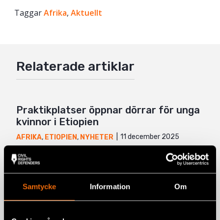
Taggar
Facebook
Afrika
,
Aktuellt
Twitter
Google+
Relaterade artiklar
Mail
Praktikplatser öppnar dörrar för unga
kvinnor i Etiopien
11 december 2025
AFRIKA
,
ETIOPIEN
,
NYHETER
De behöver inte kunna taekwondo: 10
oväntade säkerhetstips från
människorättsförsvarare
Samtycke
Information
Om
AFRIKA
,
KENYA
,
NYHETER
,
SÄKERHET OCH INNOVATION
,
UG
2 september 2025