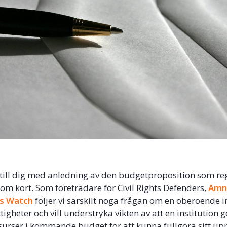
 till dig med anledning av den budgetproposition som re
om kort. Som företrädare för Civil Rights Defenders,
Amn
s Watch
följer vi särskilt noga frågan om en oberoende in
igheter och vill understryka vikten av att en institution g
resurser i kommande budget för att kunna fullgöra sitt up