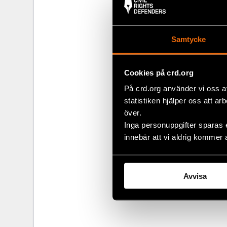
dominerande f
Sverige inte 
rekommendati
Samtycke
att det inte 
har uppfyllt 
Cookies på crd.org
Med vänliga h
På crd.org använder vi oss a
Anders L Pet
statistiken hjälper oss att ar
över.
Anna Lindenf
Inga personuppgifter sparas 
Måns Molan
innebär att vi aldrig kommer 
Dela
Avvisa
Taggar
Facebo
Aktuel
Twitter
Google