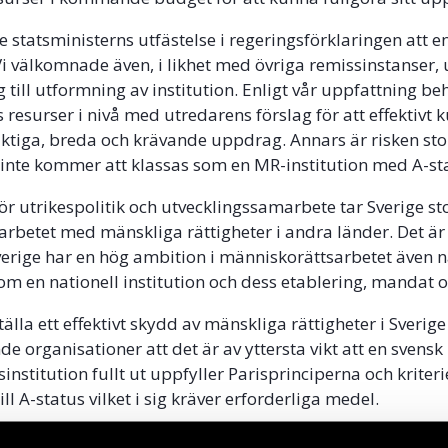
 statsministerns utfästelse i regeringsförklaringen att en
 Vi välkomnade även, i likhet med övriga remissinstanser, 
 till utformning av institution. Enligt vår uppfattning be
s resurser i nivå med utredarens förslag för att effektivt
 viktiga, breda och krävande uppdrag. Annars är risken sto
nte kommer att klassas som en MR-institution med A-st
r utrikespolitik och utvecklingssamarbete tar Sverige st
a arbetet med mänskliga rättigheter i andra länder. Det är
Sverige har en hög ambition i människorättsarbetet även na
 om en nationell institution och dess etablering, mandat o
tälla ett effektivt skydd av mänskliga rättigheter i Sverig
e organisationer att det är av yttersta vikt att en svensk
nstitution fullt ut uppfyller Parisprinciperna och kriteri
ill A-status vilket i sig kräver erforderliga medel.
0 ska Sverige granskas i FN:s universella granskning, UPR