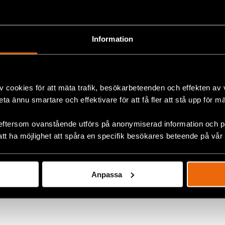
rågan från omvärlden vid förra granskningen 2015 var 
hade upprättat en MR-institution. Som svar accepterade S
onen att upprätta en oberoende institution med A-statu
Information
kommer att råda några oklarheter vid nästa granskning om
detta åtagande.
älsningar,
v cookies för att mäta trafik, besökarbeteenden och effekten av
tersson
, Executive Director för Civil Rights Defenders
beta ännu smartare och effektivare för att få fler att stå upp för m
ors
, Generalsekreterare för Amnesty International Sverig
eftersom ovanstående utförs på anonymiserad information och på
der
, Sverigechef för Human Rights Watch
att ha möjlighet att spåra en specifik besökares beteende på vår
Anpassa
ok
lt
,
Sverige
+