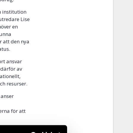
 institution
utredare Lise
höver en
 kunna
r att den nya
atus.
ort ansvar
 därför av
tionellt,
ch resurser.
e anser
erna för att
. Den