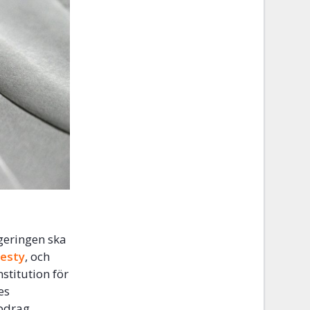
geringen ska
esty
, och
stitution för
es
pdrag.