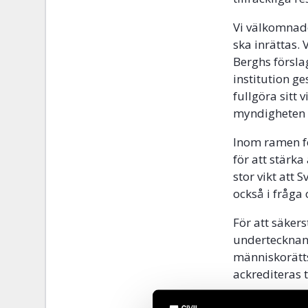
Vi välkomnade
ska inrättas.
Berghs förslag
institution ge
fullgöra sitt
myndigheten i
Inom ramen fö
för att stärk
stor vikt att 
också i fråga
För att säkers
undertecknand
människorättsi
ackrediteras t
I januari 202