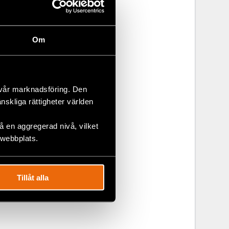
varför
verige
s. Vi hoppas
Om
 att Sverige
 vår marknadsföring. Den
änskliga rättigheter världen
e
 en aggregerad nivå, vilket
 webbplats.
Tillåt alla