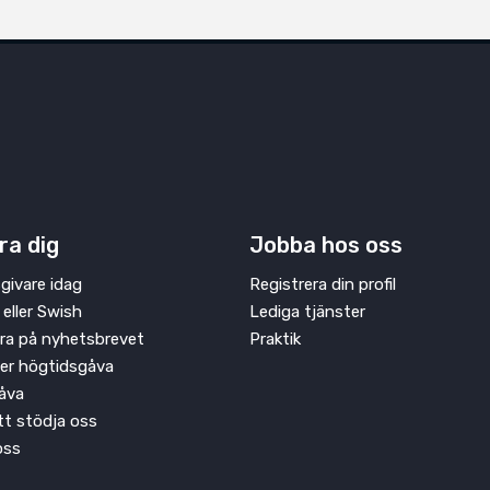
ra dig
Jobba hos oss
givare idag
Registrera din profil
 eller Swish
Lediga tjänster
ra på nyhetsbrevet
Praktik
ler högtidsgåva
åva
att stödja oss
oss