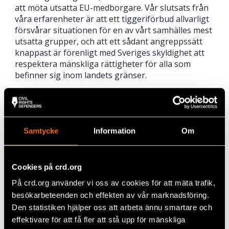
att möta utsatta EU-medborgare. Vår slutsats från
våra erfarenheter är att ett tiggeriförbud allvarligt
försvårar situationen för en av vårt samhälles mest
utsatta grupper, och att ett sådant angreppssätt
knappast är förenligt med Sveriges skyldighet att
respektera mänskliga rättigheter för alla som
befinner sig inom landets gränser.
Vill du läsa hela broschyren?
Ladda ner hela broschyren här:
En missriktad
insats – Om tiggeriförbud och varför de inte bör
Samtycke
Information
Om
införas i Sverige
.
Avsändare
Cookies på crd.org
Civil Rights Defenders
På crd.org använder vi oss av cookies för att mäta trafik,
Amnesty International Sverige
besökarbeteenden och effekten av vår marknadsföring.
Den statistiken hjälper oss att arbeta ännu smartare och
Erikshjälpen
effektivare för att få fler att stå upp för mänskliga
Frälsningsarmén