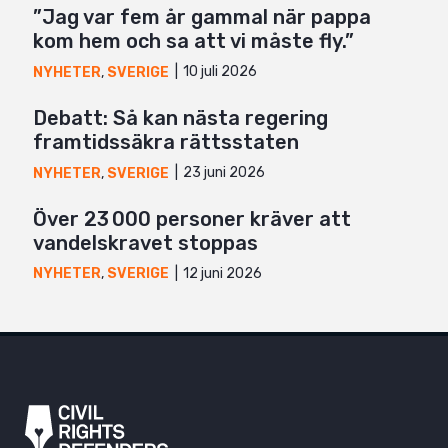
”Jag var fem år gammal när pappa
kom hem och sa att vi måste fly.”
10 juli 2026
NYHETER
,
SVERIGE
Debatt: Så kan nästa regering
framtidssäkra rättsstaten
23 juni 2026
NYHETER
,
SVERIGE
Över 23 000 personer kräver att
vandelskravet stoppas
12 juni 2026
NYHETER
,
SVERIGE