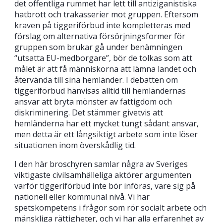
det offentliga rummet har lett till antiziganistiska
hatbrott och trakasserier mot gruppen. Eftersom
kraven på tiggeriförbud inte kompletteras med
förslag om alternativa försörjningsformer för
gruppen som brukar gå under benämningen
“utsatta EU-medborgare”, bör de tolkas som att
målet är att få människorna att lämna landet och
återvända till sina hemländer. I debatten om
tiggeriförbud hänvisas alltid till hemländernas
ansvar att bryta mönster av fattigdom och
diskriminering. Det stämmer givetvis att
hemländerna har ett mycket tungt sådant ansvar,
men detta är ett långsiktigt arbete som inte löser
situationen inom överskådlig tid.
I den här broschyren samlar några av Sveriges
viktigaste civilsamhälleliga aktörer argumenten
varför tiggeriförbud inte bör införas, vare sig på
nationell eller kommunal nivå. Vi har
spetskompetens i frågor som rör socialt arbete och
mänskliga rättigheter, och vi har alla erfarenhet av