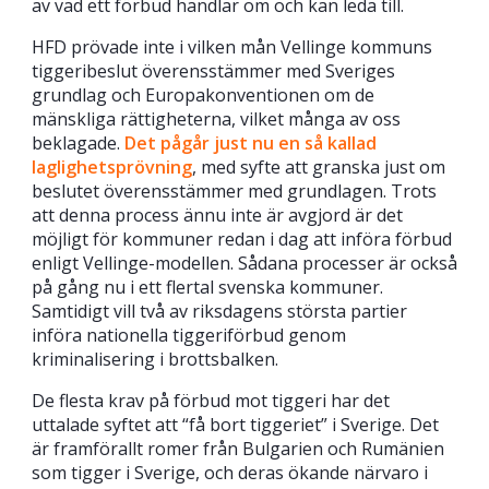
av vad ett förbud handlar om och kan leda till.
HFD prövade inte i vilken mån Vellinge kommuns
tiggeribeslut överensstämmer med Sveriges
grundlag och Europakonventionen om de
mänskliga rättigheterna, vilket många av oss
beklagade.
Det pågår just nu en så kallad
laglighetsprövning
, med syfte att granska just om
beslutet överensstämmer med grundlagen. Trots
att denna process ännu inte är avgjord är det
möjligt för kommuner redan i dag att införa förbud
enligt Vellinge-modellen. Sådana processer är också
på gång nu i ett flertal svenska kommuner.
Samtidigt vill två av riksdagens största partier
införa nationella tiggeriförbud genom
kriminalisering i brottsbalken.
De flesta krav på förbud mot tiggeri har det
uttalade syftet att “få bort tiggeriet” i Sverige. Det
är framförallt romer från Bulgarien och Rumänien
som tigger i Sverige, och deras ökande närvaro i