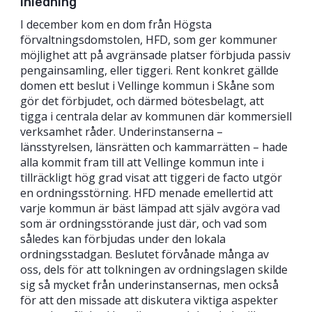
Inledning
I december kom en dom från Högsta
förvaltningsdomstolen, HFD, som ger kommuner
möjlighet att på avgränsade platser förbjuda passiv
pengainsamling, eller tiggeri. Rent konkret gällde
domen ett beslut i Vellinge kommun i Skåne som
gör det förbjudet, och därmed bötesbelagt, att
tigga i centrala delar av kommunen där kommersiell
verksamhet råder. Underinstanserna –
länsstyrelsen, länsrätten och kammarrätten – hade
alla kommit fram till att Vellinge kommun inte i
tillräckligt hög grad visat att tiggeri de facto utgör
en ordningsstörning. HFD menade emellertid att
varje kommun är bäst lämpad att själv avgöra vad
som är ordningsstörande just där, och vad som
således kan förbjudas under den lokala
ordningsstadgan. Beslutet förvånade många av
oss, dels för att tolkningen av ordningslagen skilde
sig så mycket från underinstansernas, men också
för att den missade att diskutera viktiga aspekter