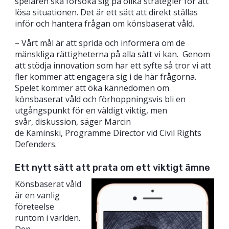
spelaren ska försöka sig på olika strategier för att
lösa situationen. Det är ett sätt att direkt ställas
inför och hantera frågan om könsbaserat våld.
– Vårt mål är att sprida och informera om de
mänskliga rättigheterna på alla sätt vi kan. Genom
att stödja innovation som har ett syfte så tror vi att
fler kommer att engagera sig i de här frågorna.
Spelet kommer att öka kännedomen om
könsbaserat våld och förhoppningsvis bli en
utgångspunkt för en väldigt viktig, men
svår, diskussion, säger Marcin
de Kaminski, Programme Director vid Civil Rights
Defenders.
Ett nytt sätt att prata om ett viktigt ämne
Könsbaserat våld
är en vanlig
företeelse
runtom i världen.
Den