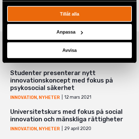
Taggar
Facebook
Aktuellt
,
Innovation
Tillåt alla
Twitter
Anpassa
Google+
Relaterade artiklar
Mail
Avvisa
Studenter presenterar nytt
innovationskoncept med fokus på
psykosocial säkerhet
12 mars 2021
INNOVATION
,
NYHETER
Universitetskurs med fokus på social
innovation och mänskliga rättigheter
29 april 2020
INNOVATION
,
NYHETER