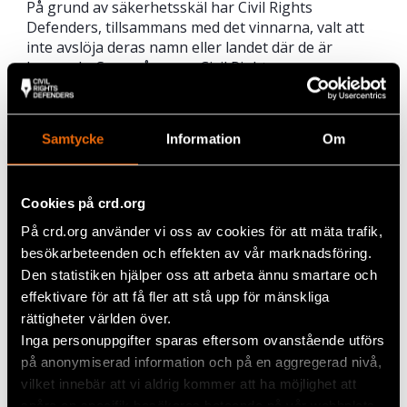
På grund av säkerhetsskäl har Civil Rights
Defenders, tillsammans med det vinnarna, valt att
inte avslöja deras namn eller landet där de är
baserade. Som många av Civil Rights
Defenders partnerorganisationer arbetar
vinnarlaget i en miljö där många är fientlig inställda
mot dem som jobbar med mänskliga
Samtycke
Information
Om
rättigheter. Det tvingar både vinnarna och
Civil Rights Defenders att vidta säkerhetsåtgärder.
Cookies på crd.org
Om Innovation Challenge
På crd.org använder vi oss av cookies för att mäta trafik,
Innovation Challenge var en årlig tävling mellan
besökarbeteenden och effekten av vår marknadsföring.
2017-2019 där personer och grupper från hela
Den statistiken hjälper oss att arbeta ännu smartare och
världen tävlade i att presentera innovativa metoder
för att stärka de mänskliga rättigheterna, globalt
effektivare för att få fler att stå upp för mänskliga
eller i specifika regioner. Priset delades ut av Civil
rättigheter världen över.
Rights Defenders.
Inga personuppgifter sparas eftersom ovanstående utförs
på anonymiserad information och på en aggregerad nivå,
vilket innebär att vi aldrig kommer att ha möjlighet att
Dela
spåra en specifik besökares beteende på vår webbplats.