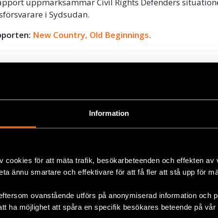
apport uppmärksammar Civil Rights Defenders situation
sförsvarare i Sydsudan.
pporten:
New Country, Old Beginnings
.
rmation
, vänligen kontakta:
@crd.org
, Tel. +46 76 576 27 62
Information
ok
v cookies för att mäta trafik, besökarbeteenden och effekten av
beta ännu smartare och effektivare för att få fler att stå upp för m
+
eftersom ovanstående utförs på anonymiserad information och på
att ha möjlighet att spåra en specifik besökares beteende på vår