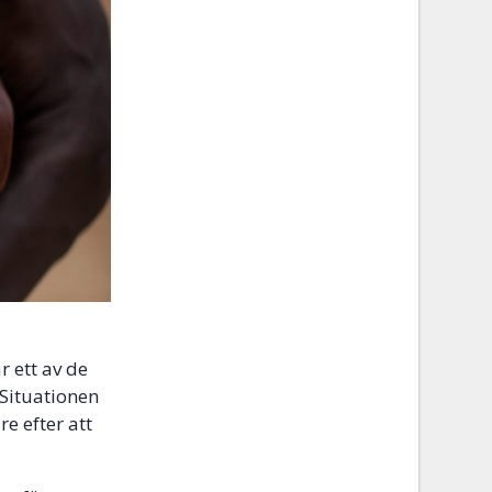
r ett av de
. Situationen
re efter att