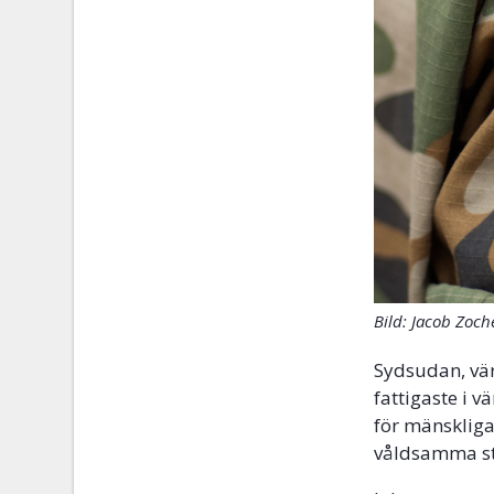
Bild: Jacob Zoc
Sydsudan, värl
fattigaste i v
för mänskliga 
våldsamma str