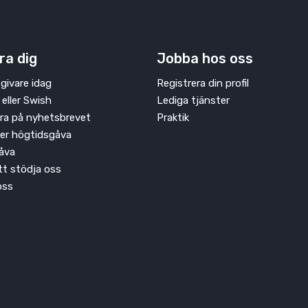
ra dig
Jobba hos oss
givare idag
Registrera din profil
 eller Swish
Lediga tjänster
ra på nyhetsbrevet
Praktik
ler högtidsgåva
åva
att stödja oss
oss