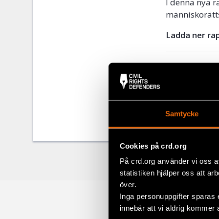
I denna nya r
människorätt
Ladda ner ra
För mer info
E-post:
press
Samtycke
Dela
Facebo
Cookies på crd.org
Twitter
På crd.org använder vi oss a
statistiken hjälper oss att ar
Google
över.
Mail
Inga personuppgifter sparas 
innebär att vi aldrig kommer 