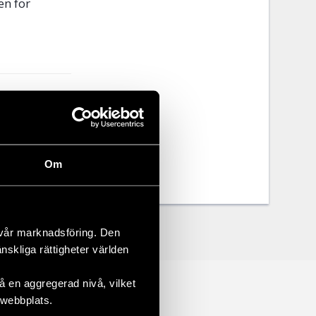
en för
Om
 vår marknadsföring. Den
änskliga rättigheter världen
 en aggregerad nivå, vilket
 webbplats.