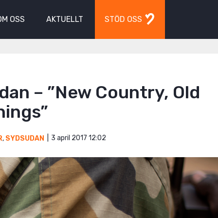
OM OSS
AKTUELLT
STÖD OSS
dan – ”New Country, Old
nings”
3 april 2017 12:02
R
,
SYDSUDAN