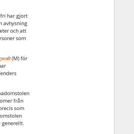
ri har gjort
en avhysning
ter och att
ersoner som
gwall
(M) för
har
fenders
ropadomstolen
romer från
 precis som
domstolen
 generellt.