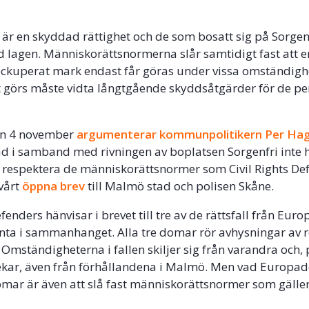
är en skyddad rättighet och de som bosatt sig på Sorgenf
ed lagen. Människorättsnormerna slår samtidigt fast att 
ckuperat mark endast får göras under vissa omständighe
t görs måste vidta långtgående skyddsåtgärder för de p
den 4 november
argumenterar kommunpolitikern Per Ha
d i samband med rivningen av boplatsen Sorgenfri inte 
t respektera de människorättsnormer som Civil Rights De
 vårt
öppna brev
till Malmö stad och polisen Skåne.
efenders hänvisar i brevet till tre av de rättsfall från Eu
nta i sammanhanget. Alla tre domar rör avhysningar av 
 Omständigheterna i fallen skiljer sig från varandra och,
kar, även från förhållandena i Malmö. Men vad Europa
omar är även att slå fast människorättsnormer som gäller