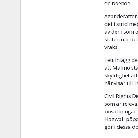
de boende.
Äganderätten 
det i strid m
av dem som o
staten när de
vräks.
I ett inlägg 
att Malmö sta
skyldighet at
hänvisar till i
Civil Rights D
som är releva
bosättningar.
Hagwall påpe
gör i dessa d