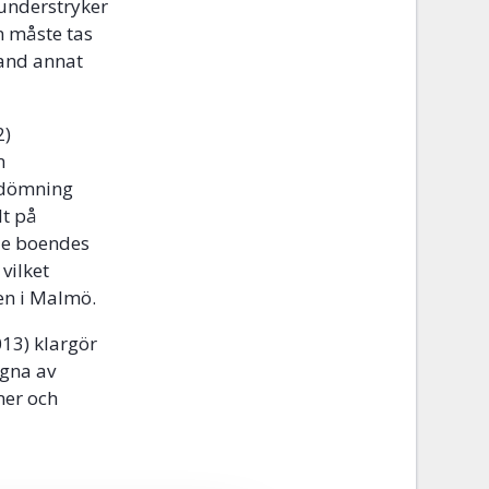
understryker
n måste tas
land annat
2)
n
bedömning
lt på
de boendes
vilket
nen i Malmö.
013) klargör
agna av
mer och