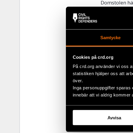
Domstolen hä
ministerråd (
församling (
ekonomiska, so
Det är viktigt
Samtycke
och inte begrä
understryks a
Cookies på crd.org
Hagwall tycks
På crd.org använder vi oss a
landets egna 
statistiken hjälper oss att ar
en stat är bu
över.
som befinner s
Inga personuppgifter sparas 
ingenting i 
innebär att vi aldrig kommer 
kommit till a
Slutligen vill
Avvisa
undermålig. M
människorätts