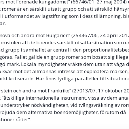
nors mot Förenade kungadömet” (66746/01, 27 maj 2004) 
 romer är en särskilt utsatt grupp och att särskild hänsy
äl i utformandet av lagstiftning som i dess tillämpning, b
ar.
danova och andra mot Bulgarien” (254467/06, 24 april 201
omstolen att de boendes särskilt utsatta situation som e
d grupp i samhället är central i den proportionalitets
öras. Fallet gällde en grupp romer som bosatt sig illega
d mark. Lokala myndigheter vräkte dem utan att väga 
bo kvar mot det allmännas intresse att exploatera marken, 
kt kritiserade. Här finns tydliga paralleller till situatio
terstein och andra mot Frankrike” (27013/07, 17 oktober 2
 ”åtskilliga internationella instrument, vissa av dem ant
 understryker nödvändigheten, vid tvångsvräkning av ro
erbjuda dem alternativa boendemöjligheter, förutom då
tioner råder”.