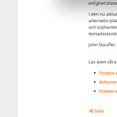
enlighet bla
I den nu aktu
alternativ pl
och sophante
levnadsstand
John Stauffer,
Läs även våra
Stoppa 
Avhysnin
Staden 
Dela