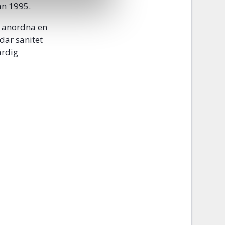
an 1995.
t anordna en
där sanitet
ärdig