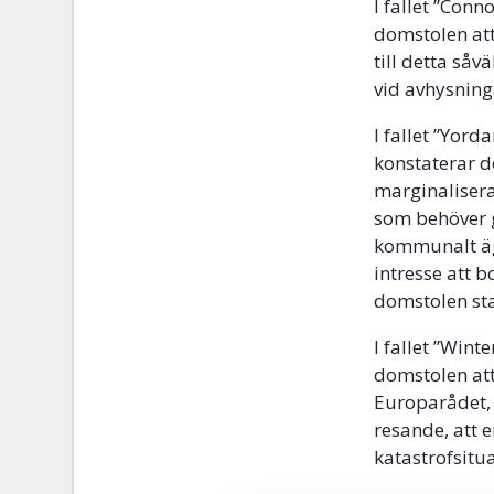
I fallet ”Con
domstolen att
till detta såv
vid avhysning
I fallet ”Yor
konstaterar d
marginalisera
som behöver g
kommunalt äg
intresse att 
domstolen star
I fallet ”Win
domstolen att
Europarådet,
resande, att 
katastrofsitua