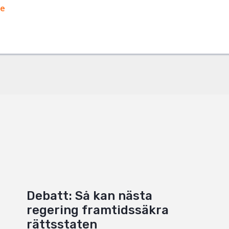
ok
ge
+
Debatt: Så kan nästa
regering framtidssäkra
rättsstaten