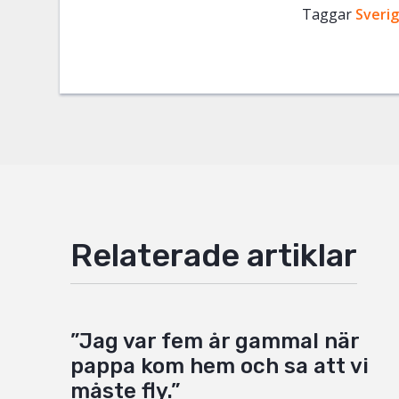
Taggar
Facebo
Sveri
Twitter
Google
Mail
Relaterade artiklar
”Jag var fem år gammal när
pappa kom hem och sa att vi
måste fly.”