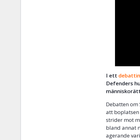
I ett
debatti
Defenders hur
människorätts
Debatten om S
att boplatsen 
strider mot 
bland annat m
agerande varit