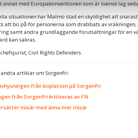
nd annat med Europakonventionen som är svensk lag sed
ella situationen har Malmö stad en skyldighet att snaras
ats att bo på för personerna som drabbats av vräkningen, 
ring samt andra grundläggande förutsättningar för en v
ard kan säkras.
 chefsjurist, Civil Rights Defenders.
 andra artiklar om Sorgenfri:
avhysningen från boplatsen på Sorgenfri
gen från Sorgenfri kritiseras av FN
ersätter misär med ännu mer misär