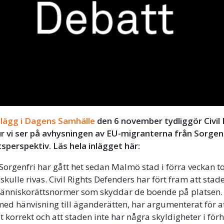
nlägg i Dagens Samhälle
den 6 november tydliggör Civil
 vi ser på avhysningen av EU-migranterna från Sorgenf
perspektiv. Läs hela inlägget här:
orgenfri har gått het sedan Malmö stad i förra veckan t
skulle rivas. Civil Rights Defenders har fört fram att stad
människorättsnormer som skyddar de boende på platsen.
ed hänvisning till äganderätten, har argumenterat för a
 korrekt och att staden inte har några skyldigheter i förh