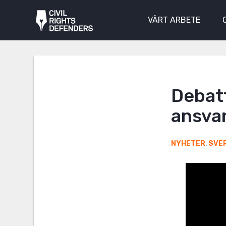
VÅRT ARBETE
Debatt
ansva
NYHETER
,
SVE