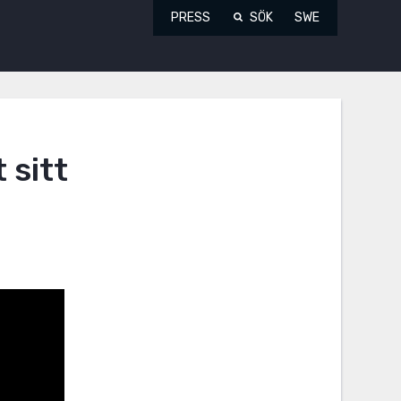
PRESS
SÖK
SWE
 sitt