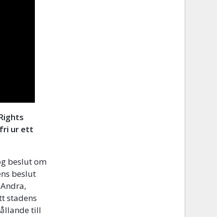
 Rights
ri ur ett
og beslut om
ens beslut
 Andra,
tt stadens
ållande till