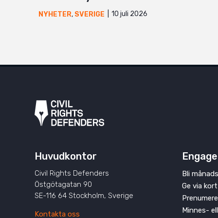
10 juli 2026
NYHETER
,
SVERIGE
Huvudkontor
Engage
Civil Rights Defenders
Bli månads
Östgötagatan 90
Ge via kort
SE-116 64 Stockholm, Sverige
Prenumere
Minnes- el
Kontakta oss