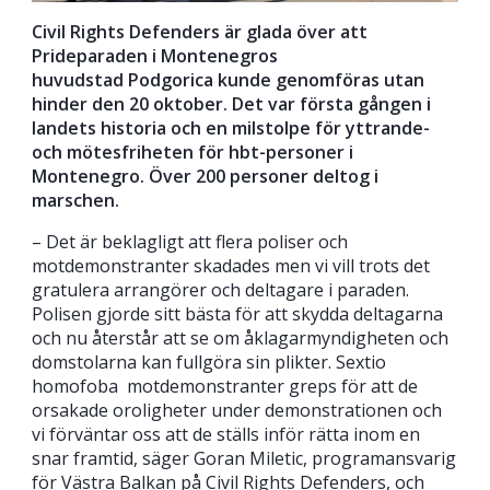
Civil Rights Defenders är glada över att
Prideparaden i Montenegros
huvudstad Podgorica kunde genomföras utan
hinder den 20 oktober. Det var första gången i
landets historia och en milstolpe för yttrande-
och mötesfriheten för hbt-personer i
Montenegro. Över 200 personer deltog i
marschen.
– Det är beklagligt att flera poliser och
motdemonstranter skadades men vi vill trots det
gratulera arrangörer och deltagare i paraden.
Polisen gjorde sitt bästa för att skydda deltagarna
och nu återstår att se om åklagarmyndigheten och
domstolarna kan fullgöra sin plikter. Sextio
homofoba motdemonstranter greps för att de
orsakade oroligheter under demonstrationen och
vi förväntar oss att de ställs inför rätta inom en
snar framtid, säger Goran Miletic, programansvarig
för Västra Balkan på Civil Rights Defenders, och