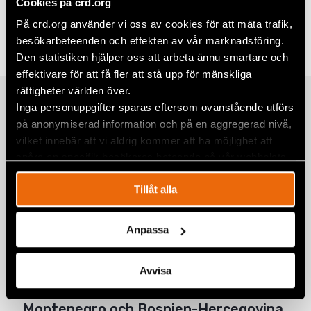
Cookies på crd.org
Dela
På crd.org använder vi oss av cookies för att mäta trafik,
Taggar
Facebook
Europa
,
Hbtqi-personers rättigheter
besökarbeteenden och effekten av vår marknadsföring.
Twitter
Den statistiken hjälper oss att arbeta ännu smartare och
effektivare för att få fler att stå upp för mänskliga
Google+
rättigheter världen över.
Relaterade artiklar
Inga personuppgifter sparas eftersom ovanstående utförs
Mail
på anonymiserad information och på en aggregerad nivå,
vilket innebär att vi aldrig kommer att ha möjlighet att
spåra en specifik besökares beteende på vår webbplats.
Faces of Pride: Katica gör konst för
att bekämpa homofobi
Tillåt alla
1 augusti 2022
MONTENEGRO
,
NYHETER
Anpassa
Valresultat tyder på maktskifte i
Montenegro
Avvisa
31 augusti 2020
MONTENEGRO
,
NYHETER
Montenegro och Bosnien-Hercegovina