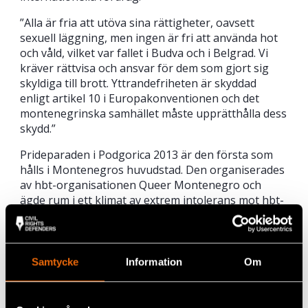
”Alla är fria att utöva sina rättigheter, oavsett
sexuell läggning, men ingen är fri att använda hot
och våld, vilket var fallet i Budva och i Belgrad. Vi
kräver rättvisa och ansvar för dem som gjort sig
skyldiga till brott. Yttrandefriheten är skyddad
enligt artikel 10 i Europakonventionen och det
montenegrinska samhället måste upprätthålla dess
skydd.”
Prideparaden i Podgorica 2013 är den första som
hålls i Montenegros huvudstad. Den organiserades
av hbt-organisationen Queer Montenegro och
ägde rum i ett klimat av extrem intolerans mot hbt-
samhället. Det första försöket att anordna en
Prideparad i Montenegros huvudstad skedde 2011,
då det blev abrupt avbrutet på grund av ständiga
hot och fullständig brist på stöd från regeringen.
Samtycke
Information
Om