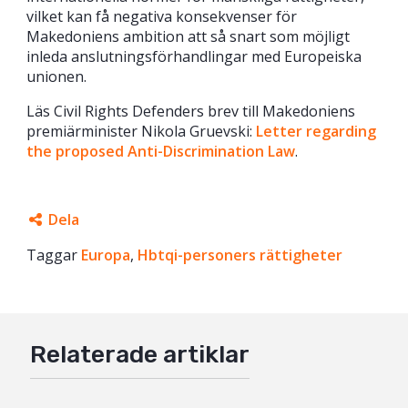
vilket kan få negativa konsekvenser för
Makedoniens ambition att så snart som möjligt
inleda anslutningsförhandlingar med Europeiska
unionen.
Läs Civil Rights Defenders brev till Makedoniens
premiärminister Nikola Gruevski:
Letter regarding
the proposed Anti-Discrimination Law
.
Dela
Taggar
Facebook
Europa
,
Hbtqi-personers rättigheter
Twitter
Google+
Relaterade artiklar
Mail