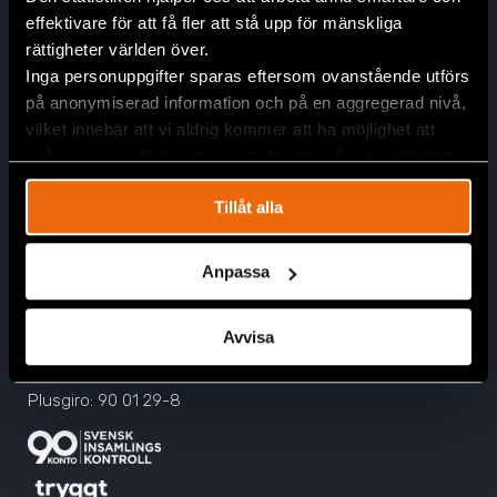
effektivare för att få fler att stå upp för mänskliga
rättigheter världen över.
Inga personuppgifter sparas eftersom ovanstående utförs
på anonymiserad information och på en aggregerad nivå,
vilket innebär att vi aldrig kommer att ha möjlighet att
Huvudkontor
spåra en specifik besökares beteende på vår webbplats.
Civil Rights Defenders
Tillåt alla
Östgötagatan 90
SE-116 64 Stockholm, Sverige
Anpassa
Kontakta oss
info@crd.org
+46 (0)8 545 277 30
Avvisa
Swish: 900 12 98
Plusgiro: 90 01 29-8