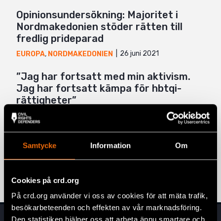
Opinionsundersökning: Majoritet i
Nordmakedonien stöder rätten till
fredlig prideparad
26 juni 2021
EUROPA
,
NORDMAKEDONIEN
”Jag har fortsatt med min aktivism.
Jag har fortsatt kämpa för hbtqi-
rättigheter”
AKUTFONDEN
,
NORDMAKEDONIEN
,
NYHETER
15 juni 2021
Stort bakslag för skyddet mot
Samtycke
Information
Om
diskriminering i Nordmakedonien
19 maj 2020
NORDMAKEDONIEN
,
NYHETER
Cookies på crd.org
På crd.org använder vi oss av cookies för att mäta trafik,
besökarbeteenden och effekten av vår marknadsföring.
Den statistiken hjälper oss att arbeta ännu smartare och