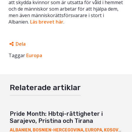
att skydda kvinnor som är utsatta för våld i hemmet
och de människor som arbetar för att hjälpa dem,
men även människorättsförsvarare i stort i
Albanien.
Läs brevet här
.
Dela
Taggar
Facebook
Europa
Twitter
Google+
Relaterade artiklar
Mail
Pride Month: Hbtqi-rättigheter i
Sarajevo, Pristina och Tirana
ALBANIEN
,
BOSNIEN-HERCEGOVINA
,
EUROPA
,
KOSOVO
,
NYH