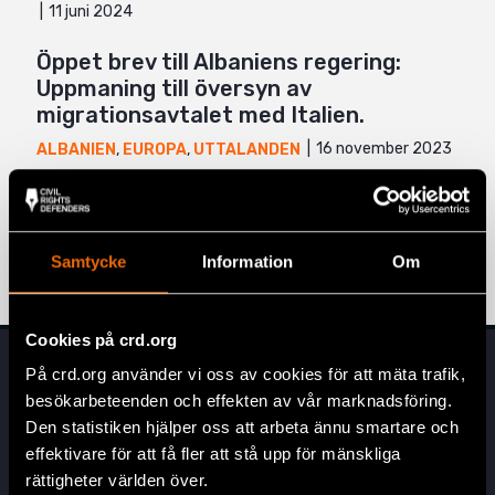
11 juni 2024
Öppet brev till Albaniens regering:
Uppmaning till översyn av
migrationsavtalet med Italien.
16 november 2023
ALBANIEN
,
EUROPA
,
UTTALANDEN
”Aktivism ses som något som inte ska
kosta”
7 oktober 2022
ALBANIEN
,
NYHETER
Samtycke
Information
Om
Cookies på crd.org
På crd.org använder vi oss av cookies för att mäta trafik,
besökarbeteenden och effekten av vår marknadsföring.
Den statistiken hjälper oss att arbeta ännu smartare och
effektivare för att få fler att stå upp för mänskliga
rättigheter världen över.