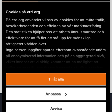
National Legal Experts in Albania and
Serbia for Consultancy
Cookies på crd.org
27 June 2025
ALBANIA
,
SERBIA
På crd.org använder vi oss av cookies för att mäta trafik,
besökarbeteenden och effekten av vår marknadsföring.
Civil Rights Defenders seek National
Den statistiken hjälper oss att arbeta ännu smartare och
Legal Experts on Albania and Serbia
effektivare för att få fler att stå upp för mänskliga
for consultancy
rättigheter världen över.
7 January 2025
ALBANIA
,
SERBIA
Inga personuppgifter sparas eftersom ovanstående utförs
på anonymiserad information och på en aggregerad nivå,
Voices of Pride: LGBTI+ activism in
vilket innebär att vi aldrig kommer att ha möjlighet att
Sarajevo, Prishtina, and Tirana
spåra en specifik besökares beteende på vår webbplats.
ALBANIA
,
BOSNIA-HERZEGOVINA
,
EUROPE
,
KOSOVO
,
NEWS
11 June 2024
Tillåt alla
Anpassa
Avvisa