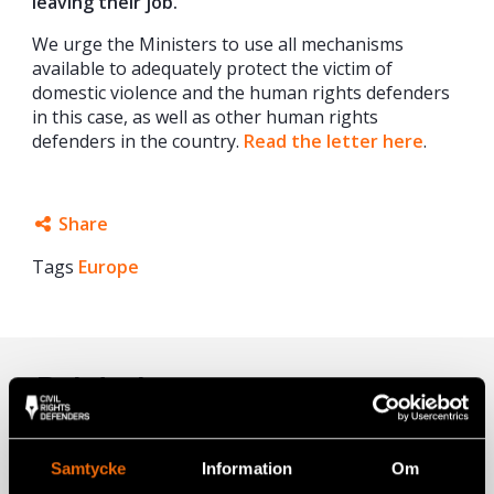
leaving their job.
We urge the Ministers to use all mechanisms
available to adequately protect the victim of
domestic violence and the human rights defenders
in this case, as well as other human rights
defenders in the country.
Read the letter here
.
Share
Tags
Europe
Facebook
Twitter
Google+
Related
Mail
Samtycke
Information
Om
Civil Rights Defenders Seeks Four