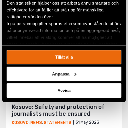
Den statistiken hjälper oss att arbeta ännu smartare och
22 February 2024
EUROPE
,
KOSOVO
,
STATEMENTS
effektivare för att få fler att stå upp för mänskliga
rättigheter världen över.
Inga personuppgifter sparas eftersom ovanstående utförs
på anonymiserad information och på en aggregerad nivå,
vilket innebär att vi aldrig kommer att ha möjlighet att
spåra en specifik besökares beteende på vår webbplats.
Tillåt alla
Anpassa
Avvisa
Kosovo: Safety and protection of
journalists must be ensured
31 May 2023
KOSOVO
,
NEWS
,
STATEMENTS