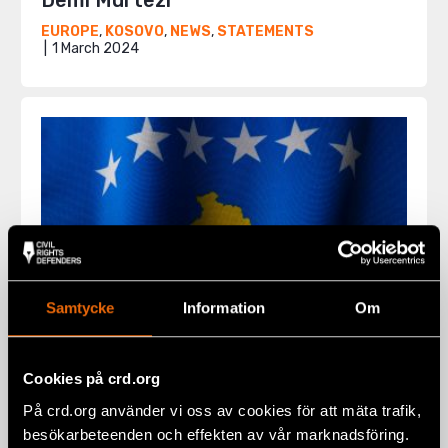
Demi Murtezi
EUROPE
,
KOSOVO
,
NEWS
,
STATEMENTS
1 March 2024
Samtycke
Information
Om
Cookies på crd.org
Open letter: Homophobes have no
På crd.org använder vi oss av cookies för att mäta trafik,
place in the Assembly
besökarbeteenden och effekten av vår marknadsföring.