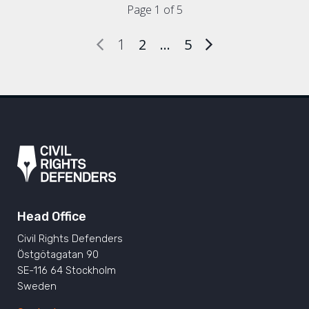
Page 1 of 5
1
2
…
5
Head Office
Civil Rights Defenders
Östgötagatan 90
SE-116 64 Stockholm
Sweden