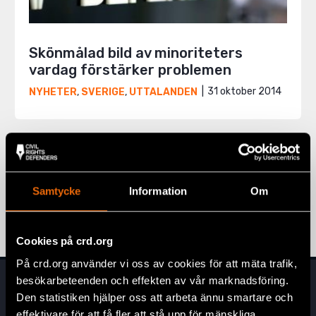
Skönmålad bild av minoriteters
vardag förstärker problemen
31 oktober 2014
NYHETER
,
SVERIGE
,
UTTALANDEN
Sida 5 av 5
Samtycke
Information
Om
1
…
4
5
Cookies på crd.org
På crd.org använder vi oss av cookies för att mäta trafik,
besökarbeteenden och effekten av vår marknadsföring.
Den statistiken hjälper oss att arbeta ännu smartare och
effektivare för att få fler att stå upp för mänskliga