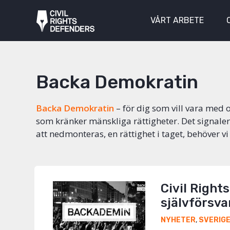
VÅRT ARBETE
Backa Demokratin
Backa Demokratin
– för dig som vill vara med o
som kränker mänskliga rättigheter. Det signaler
att nedmonteras, en rättighet i taget, behöver vi
Civil Right
självförsva
NYHETER
,
SVERIG