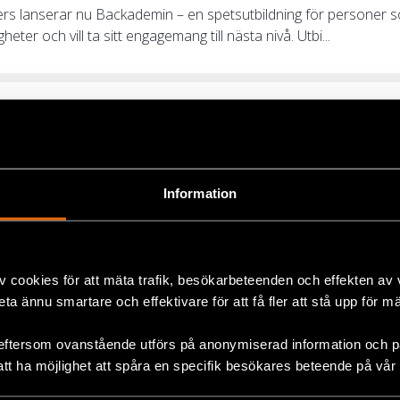
ders lanserar nu Backademin – en spetsutbildning för personer 
heter och vill ta sitt engagemang till nästa nivå. Utbi...
G: Hjälp oss överklaga tolkavgift i 
uari 2024
0 000 personer som är engagerade i Backa Demokratin. Det är där
Information
frånvända beslut som fattas i Sverige. Därför kommer...
v cookies för att mäta trafik, besökarbeteenden och effekten av
beta ännu smartare och effektivare för att få fler att stå upp för m
eftersom ovanstående utförs på anonymiserad information och på
att ha möjlighet att spåra en specifik besökares beteende på vår