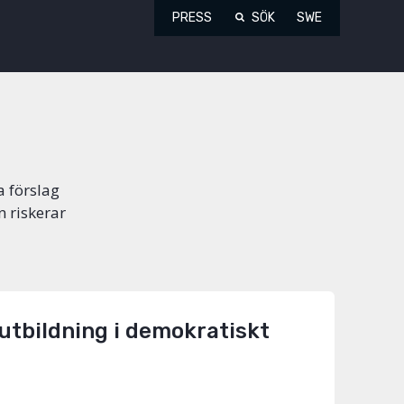
PRESS
SÖK
SWE
a förslag
n riskerar
utbildning i demokratiskt