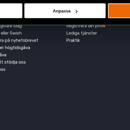
Anpassa
ra dig
Jobba hos oss
givare idag
Registrera din profil
 eller Swish
Lediga tjänster
ra på nyhetsbrevet
Praktik
ler högtidsgåva
åva
att stödja oss
oss