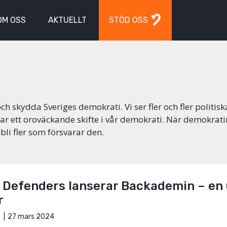
OM OSS
AKTUELLT
STÖD OSS
ch skydda Sveriges demokrati. Vi ser fler och fler politisk
ar ett oroväckande skifte i vår demokrati. När demokrati
 bli fler som försvarar den.
s Defenders lanserar Backademin – en 
r
27 mars 2024
E