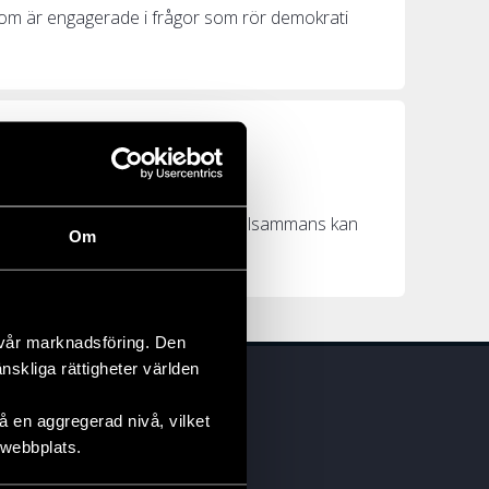
som är engagerade i frågor som rör demokrati
vården
för dags att börja testa hur vi tillsammans kan
Om
 vår marknadsföring. Den
änskliga rättigheter världen
 en aggregerad nivå, vilket
 webbplats.