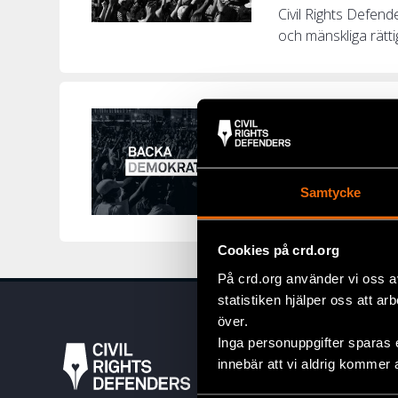
Civil Rights Defen
och mänskliga rättig
EFTERLYSNIN
27 febr
NYHETER
Nu är vi fler än 2
Samtycke
agera på rättighets
Cookies på crd.org
På crd.org använder vi oss a
statistiken hjälper oss att ar
över.
Inga personuppgifter sparas 
innebär att vi aldrig kommer 