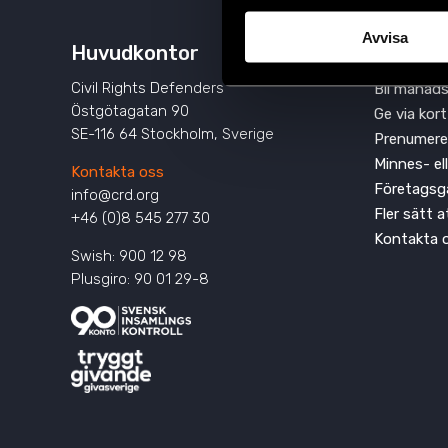
Avvisa
Huvudkontor
Engage
Civil Rights Defenders
Bli månads
Östgötagatan 90
Ge via kort
SE-116 64 Stockholm, Sverige
Prenumere
Minnes- el
Kontakta oss
Företagsg
info@crd.org
Fler sätt 
+46 (0)8 545 277 30
Kontakta 
Swish: 900 12 98
Plusgiro: 90 01 29-8