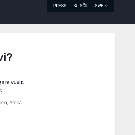
PRESS
SÖK
SWE
vi?
are vuxit.
t.
ien, Afrika