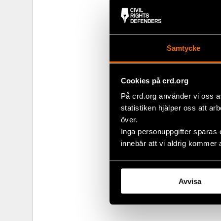
Olena Shevchenko.
Samtycke
Uppmärks
Cookies på crd.org
Natalia Projec
om Natalia Pro
På crd.org använder vi oss a
befinner sig i
statistiken hjälper oss att ar
över.
Följ oss på soc
Inga personuppgifter sparas 
innebär att vi aldrig kommer 
Twitter
Facebook
Instagram
Avvisa