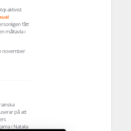
qi-aktivist
xual
ersonligen fått
en måltavla i
an november
rainska
serar på att
ers
garna i Natalia