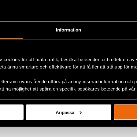
Project.
Läs mer om Olena Shevchenko
 Bild: Insight
Information
amhet genom sociala medier
t bygger på stöd från människor världen över. När du sprider 
ject bidrar du till att skapa uppmärksamhet som kan rädda li
v cookies för att mäta trafik, besökarbeteenden och effekten av
 akut fara kan snabba reaktioner från omvärlden vara avgörand
beta ännu smartare och effektivare för att få fler att stå upp för m
iala medier och ta del av uppdateringar här:
eftersom ovanstående utförs på anonymiserad information och på
att ha möjlighet att spåra en specifik besökares beteende på vår
Anpassa