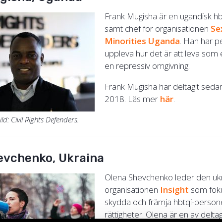
Frank Mugisha är en ugandisk hbt
samt chef för organisationen
Se
Minorities Uganda
. Han har p
uppleva hur det är att leva som 
en repressiv omgivning.
Frank Mugisha har deltagit sed
2018. Läs mer
här
.
ld: Civil Rights Defenders.
evchenko, Ukraina
Olena Shevchenko leder den uk
organisationen
Insight
som foku
skydda och främja hbtqi-person
rättigheter. Olena är en av delta