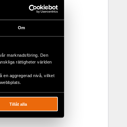
här
.
Om
information
v. När någon
 vår marknadsföring. Den
e.
änskliga rättigheter världen
 en aggregerad nivå, vilket
 webbplats.
Tillåt alla