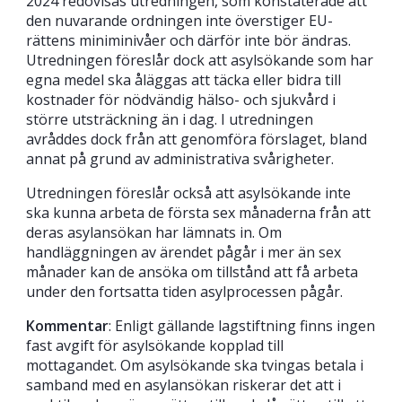
2024 redovisas utredningen, som konstaterade att
den nuvarande ordningen inte överstiger EU-
rättens miniminivåer och därför inte bör ändras.
Utredningen föreslår dock att asylsökande som har
egna medel ska åläggas att täcka eller bidra till
kostnader för nödvändig hälso- och sjukvård i
större utsträckning än i dag. I utredningen
avråddes dock från att genomföra förslaget, bland
annat på grund av administrativa svårigheter.
Utredningen föreslår också att asylsökande inte
ska kunna arbeta de första sex månaderna från att
deras asylansökan har lämnats in. Om
handläggningen av ärendet pågår i mer än sex
månader kan de ansöka om tillstånd att få arbeta
under den fortsatta tiden asylprocessen pågår.
Kommentar
: Enligt gällande lagstiftning finns ingen
fast avgift för asylsökande kopplad till
mottagandet. Om asylsökande ska tvingas betala i
samband med en asylansökan riskerar det att i