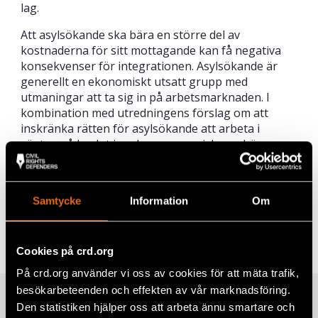
lag.
Att asylsökande ska bära en större del av
kostnaderna för sitt mottagande kan få negativa
konsekvenser för integrationen. Asylsökande är
generellt en ekonomiskt utsatt grupp med
utmaningar att ta sig in på arbetsmarknaden. I
kombination med utredningens förslag om att
inskränka rätten för asylsökande att arbeta i
väntan på beslut i asylprocessen riskerar högre
krav på betalningsansvar att göra det ännu svårare
för asylsökande att bli en del av samhället.
Samtycke
Information
Om
Senast uppdaterad: 2024-12-19
Cookies på crd.org
Dela
På crd.org använder vi oss av cookies för att mäta trafik,
Facebook
besökarbeteenden och effekten av vår marknadsföring.
Relaterade artiklar
Den statistiken hjälper oss att arbeta ännu smartare och
Twitter