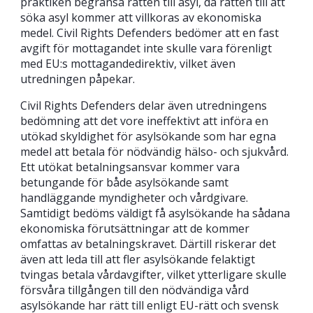
praktiken begränsa rätten till asyl, då rätten till att
söka asyl kommer att villkoras av ekonomiska
medel. Civil Rights Defenders bedömer att en fast
avgift för mottagandet inte skulle vara förenligt
med EU:s mottagandedirektiv, vilket även
utredningen påpekar.
Civil Rights Defenders delar även utredningens
bedömning att det vore ineffektivt att införa en
utökad skyldighet för asylsökande som har egna
medel att betala för nödvändig hälso- och sjukvård.
Ett utökat betalningsansvar kommer vara
betungande för både asylsökande samt
handläggande myndigheter och vårdgivare.
Samtidigt bedöms väldigt få asylsökande ha sådana
ekonomiska förutsättningar att de kommer
omfattas av betalningskravet. Därtill riskerar det
även att leda till att fler asylsökande felaktigt
tvingas betala vårdavgifter, vilket ytterligare skulle
försvåra tillgången till den nödvändiga vård
asylsökande har rätt till enligt EU-rätt och svensk