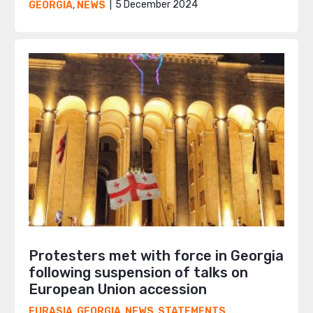
5 December 2024
GEORGIA
,
NEWS
Protesters met with force in Georgia
following suspension of talks on
European Union accession
EURASIA
,
GEORGIA
,
NEWS
,
STATEMENTS