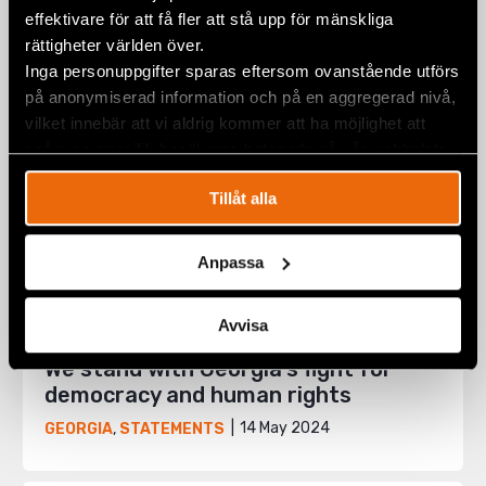
effektivare för att få fler att stå upp för mänskliga
rättigheter världen över.
Inga personuppgifter sparas eftersom ovanstående utförs
på anonymiserad information och på en aggregerad nivå,
vilket innebär att vi aldrig kommer att ha möjlighet att
spåra en specifik besökares beteende på vår webbplats.
Tillåt alla
Anpassa
Avvisa
We stand with Georgia’s fight for
democracy and human rights
14 May 2024
GEORGIA
,
STATEMENTS