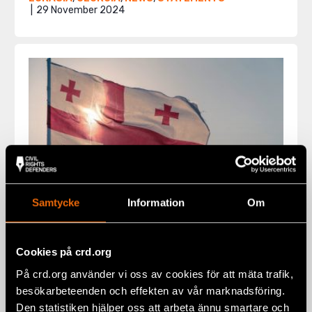
29 November 2024
Samtycke
Information
Om
Cookies på crd.org
New bill in Georgia violates LGBTI+
På crd.org använder vi oss av cookies för att mäta trafik,
rights
besökarbeteenden och effekten av vår marknadsföring.
20 September 2024
GEORGIA
,
NEWS
Den statistiken hjälper oss att arbeta ännu smartare och