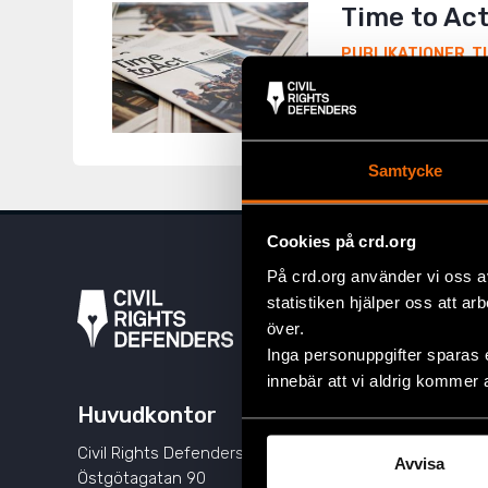
Time to Ac
PUBLIKATIONER
,
T
I samband med vår 
Defenders ett nytt
Samtycke
Cookies på crd.org
På crd.org använder vi oss a
statistiken hjälper oss att ar
över.
Inga personuppgifter sparas 
innebär att vi aldrig kommer 
Huvudkontor
Engage
Civil Rights Defenders
Bli månads
Avvisa
Östgötagatan 90
Ge via kort