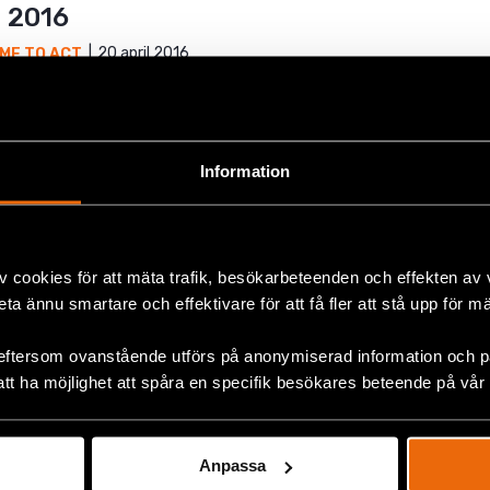
t 2016
20 april 2016
IME TO ACT
årliga konferens Defenders’ Days – Empowering Human Rights De
 nummer av Time to Act. Magasinet ger en överblick av de utmani
Information
v cookies för att mäta trafik, besökarbeteenden och effekten av
beta ännu smartare och effektivare för att få fler att stå upp för m
eftersom ovanstående utförs på anonymiserad information och på
att ha möjlighet att spåra en specifik besökares beteende på vår
ra dig
Jobba hos oss
givare idag
Registrera din profil
Anpassa
 eller Swish
Lediga tjänster