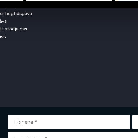
ra på nyhetsbrevet
Praktik
ler högtidsgåva
åva
att stödja oss
oss