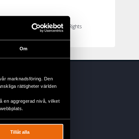
fenders at Risk släpper Civil Rights
nga...
Om
 vår marknadsföring. Den
änskliga rättigheter världen
 en aggregerad nivå, vilket
 webbplats.
Facebook
Instagram
Tillåt alla