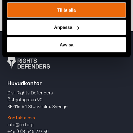
homosexualitet
Tillåt alla
10 december 2020
UTTALANDEN
,
UZBEKISTAN
Anpassa
Avvisa
Huvudkontor
Civil Rights Defenders
Östgötagatan 90
SE-116 64 Stockholm, Sverige
Kontakta oss
info@crd.org
+46 (0)8 545 277 30