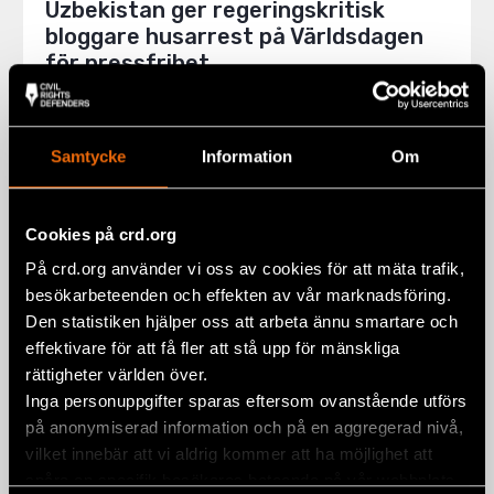
Uzbekistan ger regeringskritisk
bloggare husarrest på Världsdagen
för pressfrihet
3 maj 2021
UTTALANDEN
,
UZBEKISTAN
Samtycke
Information
Om
Cookies på crd.org
På crd.org använder vi oss av cookies för att mäta trafik,
besökarbeteenden och effekten av vår marknadsföring.
Den statistiken hjälper oss att arbeta ännu smartare och
effektivare för att få fler att stå upp för mänskliga
rättigheter världen över.
Inga personuppgifter sparas eftersom ovanstående utförs
på anonymiserad information och på en aggregerad nivå,
vilket innebär att vi aldrig kommer att ha möjlighet att
spåra en specifik besökares beteende på vår webbplats.
Uzbekistan: Sluta bestraffa