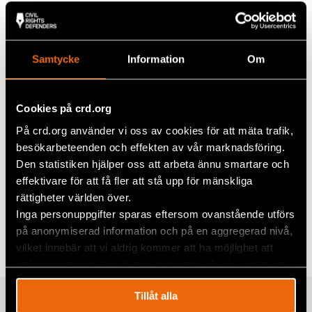
Skärpta och tydligare krav på vandel för
uppehållstillstånd
Informationsplikt
Samtycke
Information
Om
Med vänliga hälsningar,
Cookies på crd.org
Sofia Walan, generalsekreterare
John Stauffer, chefsjurist
På crd.org använder vi oss av cookies för att mäta trafik,
besökarbeteenden och effekten av vår marknadsföring.
Civil Rights Defenders
Den statistiken hjälper oss att arbeta ännu smartare och
effektivare för att få fler att stå upp för mänskliga
rättigheter världen över.
Dela
Inga personuppgifter sparas eftersom ovanstående utförs
Taggar
Facebook
Aktuellt
,
Migration och asyl
,
Sverige
på anonymiserad information och på en aggregerad nivå,
vilket innebär att vi aldrig kommer att ha möjlighet att
Twitter
spåra en specifik besökares beteende på vår webbplats.
Google+
Tillåt alla
Relaterade artiklar