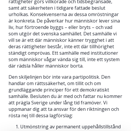
rättigheter görs villkorade och tidsbegränsade,
samt att säkerheten i tidigare fattade beslut
urholkas. Konsekvenserna av dessa omröstningar
är konkreta. De påverkar hur människor lever sina
liv, hur förtroende byggs – eller bryts – och vad
som utgör det svenska samhället. Det samhälle vi
vill se är ett där människor känner trygghet i att
deras rättigheter består, inte ett där tillhörighet
ständigt omprövas. Ett samhälle med institutioner
som människor vågar vända sig till, inte ett system
där rädsla håller människor borta.
Den skiljelinjen bör inte vara partipolitisk. Den
handlar om rättssäkerhet, om tillit och om
grundläggande principer för ett demokratiskt
samhälle. Besluten du är med och fattar nu kommer
att prägla Sverige under lång tid framöver. Vi
uppmanar dig att ta ansvar för den riktningen och
rösta nej till dessa lagförslag:
Utmönstring av permanent uppehållstillstånd