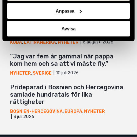
Mail
Anpassa
Fem år senare har såret från den 11
Avvisa
juli på Kuba ännu inte läkt
6 augusti 2026
KUBA
,
LATINAMERIKA
,
NYHETER
”Jag var fem år gammal när pappa
kom hem och sa att vi måste fly.”
10 juli 2026
NYHETER
,
SVERIGE
Prideparad i Bosnien och Hercegovina
samlade hundratals för lika
rättigheter
BOSNIEN-HERCEGOVINA
,
EUROPA
,
NYHETER
3 juli 2026