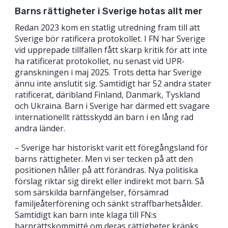
Barns rättigheter i Sverige hotas allt mer
Redan 2023 kom en statlig utredning fram till att
Sverige bör ratificera protokollet. I FN har Sverige
vid upprepade tillfällen fått skarp kritik för att inte
ha ratificerat protokollet, nu senast vid UPR-
granskningen i maj 2025. Trots detta har Sverige
ännu inte anslutit sig. Samtidigt har 52 andra stater
ratificerat, däribland Finland, Danmark, Tyskland
och Ukraina. Barn i Sverige har därmed ett svagare
internationellt rättsskydd än barn i en lång rad
andra länder.
– Sverige har historiskt varit ett föregångsland för
barns rättigheter. Men vi ser tecken på att den
positionen håller på att förändras. Nya politiska
förslag riktar sig direkt eller indirekt mot barn. Så
som särskilda barnfängelser, försämrad
familjeåterförening och sänkt straffbarhetsålder.
Samtidigt kan barn inte klaga till FN:s
barnrättskommitté om deras rättigheter kränks,