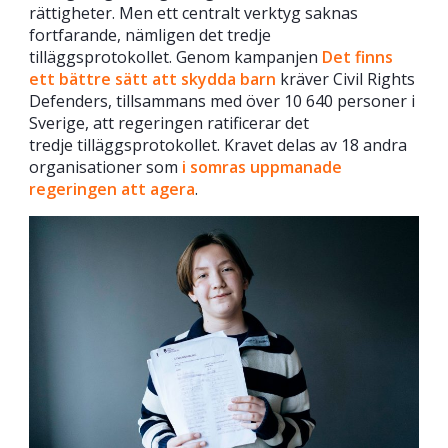
rättigheter. Men ett centralt verktyg saknas
fortfarande, nämligen det tredje
tilläggsprotokollet. Genom kampanjen
Det finns
ett bättre sätt att skydda barn
kräver Civil Rights
Defenders, tillsammans med över 10 640 personer i
Sverige, att regeringen ratificerar det
tredje tilläggsprotokollet. Kravet delas av 18 andra
organisationer som
i somras uppmanade
regeringen att agera
.