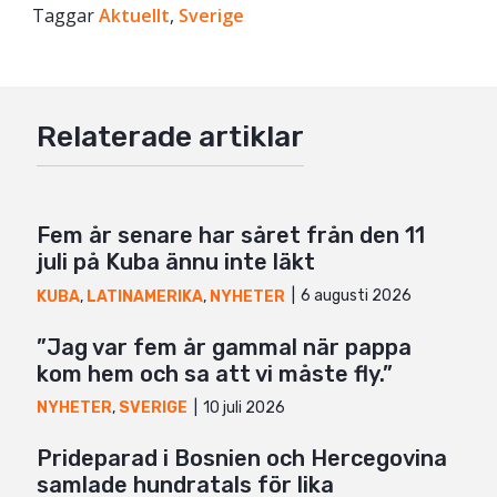
Taggar
Facebook
Aktuellt
,
Sverige
Twitter
Google+
Relaterade artiklar
Mail
Fem år senare har såret från den 11
juli på Kuba ännu inte läkt
6 augusti 2026
KUBA
,
LATINAMERIKA
,
NYHETER
”Jag var fem år gammal när pappa
kom hem och sa att vi måste fly.”
10 juli 2026
NYHETER
,
SVERIGE
Prideparad i Bosnien och Hercegovina
samlade hundratals för lika