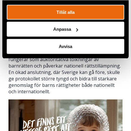
en etablerad internationell mekanism för
ansvarsutkrävande.
Tillåt alla
Sverige skulle ha större möjlighet att påverka och
stärka systemet genom att faktiskt ansluta sig.
Anpassa
Barnrättskommittén är mindre överbelastad än
många andra FN-organ eftersom få stater ännu är
parter till protokollet. Därtill har kommitténs
Avvisa
individuella avgöranden ett betydande värde, då de
fungerar som auktoritativa tolkningar av
barnrätten och påverkar nationell rättstillämpning.
En ökad anslutning, där Sverige kan gå före, skulle
ge protokollet större tyngd och bidra till starkare
genomslag för barns rättigheter både nationellt
och internationellt.