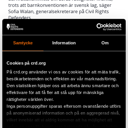
trots att barnkonventionen är svensk lag, säger
Sofia Walan, generalsekreterare på Civil Rights
Defenders.
– Att ratificera tredje
tilläggsprotokollet borde
Samtycke
Information
Om
vara en självklarhet.
Cookies på crd.org
På crd.org använder vi oss av cookies för att mäta trafik,
Sofia Walan, generalsekreterare på Civil Rights Defenders
besökarbeteenden och effekten av vår marknadsföring.
Den statistiken hjälper oss att arbeta ännu smartare och
Regeringens motivering håller inte
effektivare för att få fler att stå upp för mänskliga
Regeringens skäl för att inte ratificera i sitt svar på
rättigheter världen över.
årets UPR-granskning, såsom hänvisningar till
Inga personuppgifter sparas eftersom ovanstående utförs
barnrättskommitténs långa handläggningstider,
på anonymiserad information och på en aggregerad nivå,
håller inte. Handläggningstider är ytterst en fråga
vilket innebär att vi aldrig kommer att ha möjlighet att
om resurser, inte ett argument för att stå utanför
spåra en specifik besökares beteende på vår webbplats.