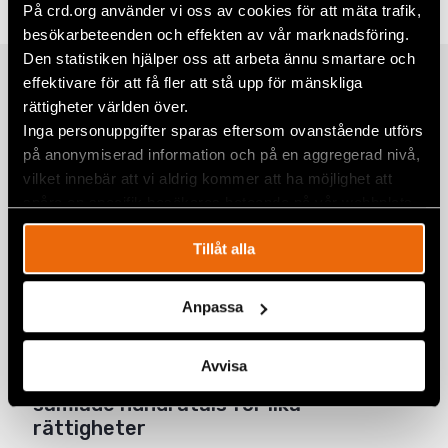
På crd.org använder vi oss av cookies för att mäta trafik,
Twitter
besökarbeteenden och effekten av vår marknadsföring.
Google+
Den statistiken hjälper oss att arbeta ännu smartare och
Relaterade artiklar
effektivare för att få fler att stå upp för mänskliga
Mail
rättigheter världen över.
Inga personuppgifter sparas eftersom ovanstående utförs
på anonymiserad information och på en aggregerad nivå,
Fem år senare har såret från den 11
vilket innebär att vi aldrig kommer att ha möjlighet att
juli på Kuba ännu inte läkt
spåra en specifik besökares beteende på vår webbplats.
6 augusti 2026
KUBA
,
LATINAMERIKA
,
NYHETER
Tillåt alla
”Jag var fem år gammal när pappa
kom hem och sa att vi måste fly.”
Anpassa
10 juli 2026
NYHETER
,
SVERIGE
Avvisa
Prideparad i Bosnien och Hercegovina
samlade hundratals för lika
rättigheter