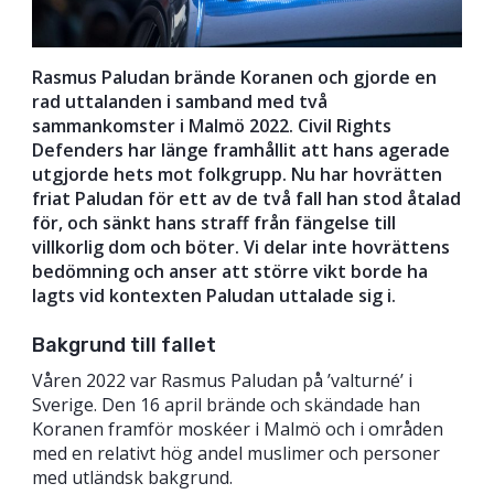
Rasmus Paludan brände Koranen och gjorde en
rad uttalanden i samband med två
sammankomster i Malmö 2022. Civil Rights
Defenders har länge framhållit att hans agerade
utgjorde hets mot folkgrupp. Nu har hovrätten
friat Paludan för ett av de två fall han stod åtalad
för, och sänkt hans straff från fängelse till
villkorlig dom och böter. Vi delar inte hovrättens
bedömning och anser att större vikt borde ha
lagts vid kontexten Paludan uttalade sig i.
Bakgrund till fallet
Våren 2022 var Rasmus Paludan på ’valturné’ i
Sverige. Den 16 april brände och skändade han
Koranen framför moskéer i Malmö och i områden
med en relativt hög andel muslimer och personer
med utländsk bakgrund.