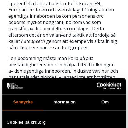
I potentiella fall av hatisk retorik kräver FN,
Europadomstolen och svensk lagstiftning att den
egentliga innebörden bakom personens ord
bedöms mycket noggrant, bortom vad som
framstår av det omedelbara ordalaget. Detta
eftersom det är en välanvänd taktik att fördölja så
kallat
hate speech
genom att exempelvis sikta in sig
på religioner snarare än folkgrupper.
I en bedömning måste man kolla på alla
omständigheter som kan hjälpa till vid tolkningen
av den egentliga innebörden, inklusive var, hur och
när uttalandet gjordes. Vi anser inte att hovrätten
har gjort detta, utan har varit alltför försiktig och i
hög grad förlitat sig på den direkta ordalydelsen.
Samtycke
Information
Om
Dela
Taggar
Facebook
Aktuellt
,
Sverige
Cookies på crd.org