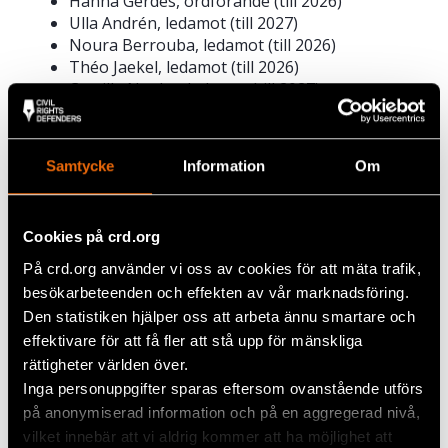
Hanna Gerdes, ordförande (till 2026)
Ulla Andrén, ledamot (till 2027)
Noura Berrouba, ledamot (till 2026)
Théo Jaekel, ledamot (till 2026)
Camilla Nagler, ledamot (till 2027)
Mårten Lundberg, ledamot (till 2026)
Lena Svensson, ledamot (till 2027)
Caroline Thunved, ledamot (till 2026)
Samtycke
Information
Om
Styrelsen är helt ideell och ingen ledamot uppbär
något arvode. Läs mer om styrelsen
här
.
Cookies på crd.org
Valberedningen valdes om
På crd.org använder vi oss av cookies för att mäta trafik,
Nuvarande valberedning valdes också om.
besökarbeteenden och effekten av vår marknadsföring.
Valberedningen består av Marcela Mieres Eneroth
Den statistiken hjälper oss att arbeta ännu smartare och
(omval), Carin Norberg (omval), Catharina
effektivare för att få fler att stå upp för mänskliga
Mannerfelt (omval) samt Seher Yilmaz (omval).
rättigheter världen över.
Marcela Mieres Eneroth är sammankallande.
Inga personuppgifter sparas eftersom ovanstående utförs
på anonymiserad information och på en aggregerad nivå,
vilket innebär att vi aldrig kommer att ha möjlighet att