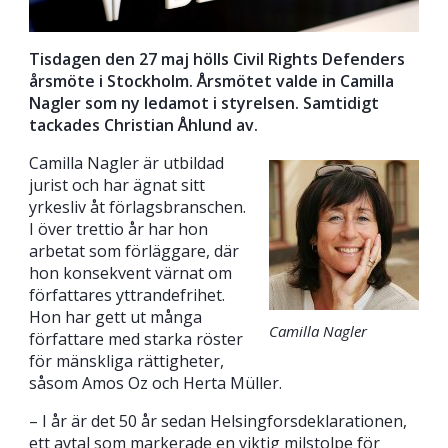
Tisdagen den 27 maj hölls Civil Rights Defenders
årsmöte i Stockholm. Årsmötet valde in Camilla
Nagler som ny ledamot i styrelsen. Samtidigt
tackades Christian Åhlund av.
Camilla Nagler är utbildad
jurist och har ägnat sitt
yrkesliv åt förlagsbranschen.
I över trettio år har hon
arbetat som förläggare, där
hon konsekvent värnat om
författares yttrandefrihet.
Hon har gett ut många
Camilla Nagler
författare med starka röster
för mänskliga rättigheter,
såsom Amos Oz och Herta Müller.
– I år är det 50 år sedan Helsingforsdeklarationen,
ett avtal som markerade en viktig milstolpe för