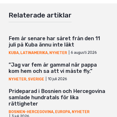
Facebook
Relaterade artiklar
Twitter
Google+
Mail
Fem år senare har såret från den 11
juli på Kuba ännu inte läkt
6 augusti 2026
KUBA
,
LATINAMERIKA
,
NYHETER
”Jag var fem år gammal när pappa
kom hem och sa att vi måste fly.”
10 juli 2026
NYHETER
,
SVERIGE
Prideparad i Bosnien och Hercegovina
samlade hundratals för lika
rättigheter
BOSNIEN-HERCEGOVINA
,
EUROPA
,
NYHETER
3 juli 2026