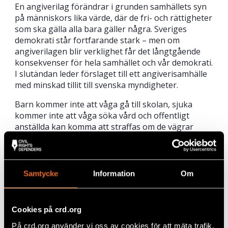
En angiverilag förändrar i grunden samhällets syn
på människors lika värde, där de fri- och rättigheter
som ska gälla alla bara gäller några. Sveriges
demokrati står fortfarande stark – men om
angiverilagen blir verklighet får det långtgående
konsekvenser för hela samhället och vår demokrati.
I slutändan leder förslaget till ett angiverisamhälle
med minskad tillit till svenska myndigheter.
Barn kommer inte att våga gå till skolan, sjuka
kommer inte att våga söka vård och offentligt
anställda kan komma att straffas om de vägrar
involveras i jakten på en redan utsatt grupp. En
angiverilag ökar också risken för att personer med
migrationsbakgrund och människor som rasifieras
utsätts för mer etnisk diskriminering och
Samtycke
Information
Om
profilering. Oavsett om personer har rätt att vistas i
Sverige eller inte kommer de att misstänkliggöras
och kontrolleras på grund av sitt utseende eller var
Cookies på crd.org
de uppfattas komma ifrån.
På crd.org använder vi oss av cookies för att mäta trafik,