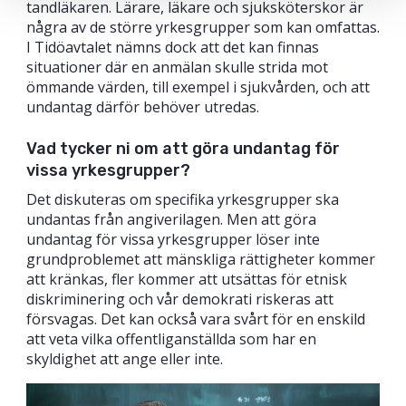
tandläkaren. Lärare, läkare och sjuksköterskor är
några av de större yrkesgrupper som kan omfattas.
I Tidöavtalet nämns dock att det kan finnas
situationer där en anmälan skulle strida mot
ömmande värden, till exempel i sjukvården, och att
undantag därför behöver utredas.
Vad tycker ni om att göra undantag för
vissa yrkesgrupper?
Det diskuteras om specifika yrkesgrupper ska
undantas från angiverilagen. Men att göra
undantag för vissa yrkesgrupper löser inte
grundproblemet att mänskliga rättigheter kommer
att kränkas, fler kommer att utsättas för etnisk
diskriminering och vår demokrati riskeras att
försvagas. Det kan också vara svårt för en enskild
att veta vilka offentliganställda som har en
skyldighet att ange eller inte.