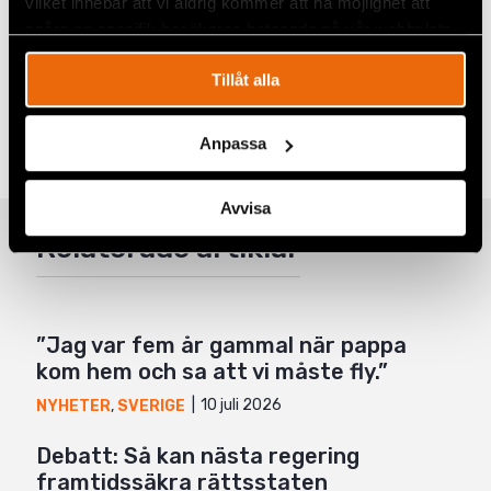
Läs mer om frihetsberövades rättigheter
här.
vilket innebär att vi aldrig kommer att ha möjlighet att
spåra en specifik besökares beteende på vår webbplats.
Tillåt alla
Dela
Taggar
Facebook
Sverige
Anpassa
Twitter
Avvisa
Google+
Relaterade artiklar
Mail
”Jag var fem år gammal när pappa
kom hem och sa att vi måste fly.”
10 juli 2026
NYHETER
,
SVERIGE
Debatt: Så kan nästa regering
framtidssäkra rättsstaten