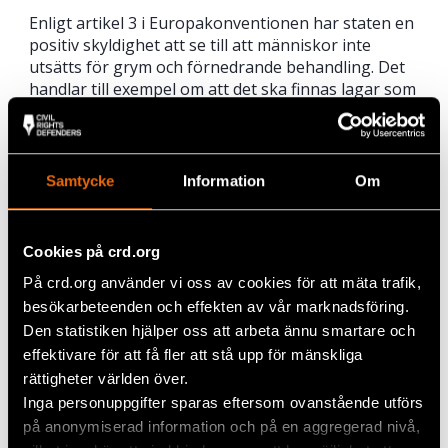
Enligt artikel 3 i Europakonventionen har staten en
positiv skyldighet att se till att människor inte
utsätts för grym och förnedrande behandling. Det
handlar till exempel om att det ska finnas lagar som
reglerar när och om någon form av våld får
användas, men också att se till att organisera
verksamheten på sätt som förebygger och
bekämpar övergrepp av olika slag, både från andra
Samtycke
Information
Om
enskilda och från personal.
Artikel 3 omfattar även skyldigheter att säkerställa
Cookies på crd.org
att det i övrigt råder humana förhållanden för de
som exempelvis är frihetsberövade. I detta fall har
På crd.org använder vi oss av cookies för att mäta trafik,
Kriminalvården misslyckats att upprätthålla hans
besökarbeteenden och effekten av vår marknadsföring.
rättigheter samt inte säkerställt tillräckligt skydd
Den statistiken hjälper oss att arbeta ännu smartare och
från våld och kränkningar. Civil Rights Defenders
effektivare för att få fler att stå upp för mänskliga
stämmer nu staten och kräver skadestånd för den
rättigheter världen över.
kränkande behandlingen han har utsatts för under
Inga personuppgifter sparas eftersom ovanstående utförs
sin tid som frihetsberövad.
på anonymiserad information och på en aggregerad nivå,