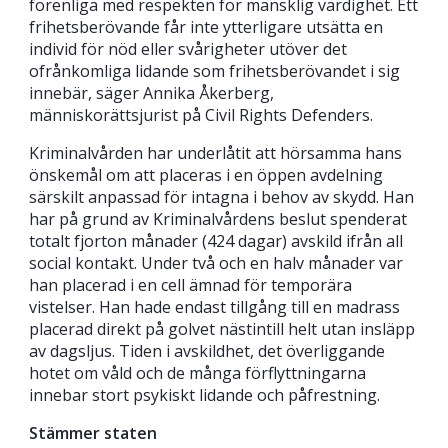
förenliga med respekten för mänsklig värdighet. Ett
frihetsberövande får inte ytterligare utsätta en
individ för nöd eller svårigheter utöver det
ofrånkomliga lidande som frihetsberövandet i sig
innebär, säger Annika Åkerberg,
människorättsjurist på Civil Rights Defenders.
Kriminalvården har underlåtit att hörsamma hans
önskemål om att placeras i en öppen avdelning
särskilt anpassad för intagna i behov av skydd. Han
har på grund av Kriminalvårdens beslut spenderat
totalt fjorton månader (424 dagar) avskild ifrån all
social kontakt. Under två och en halv månader var
han placerad i en cell ämnad för temporära
vistelser. Han hade endast tillgång till en madrass
placerad direkt på golvet nästintill helt utan insläpp
av dagsljus. Tiden i avskildhet, det överliggande
hotet om våld och de många förflyttningarna
innebar stort psykiskt lidande och påfrestning.
Stämmer staten